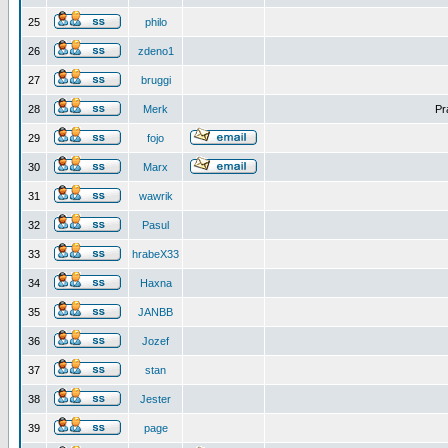
25
philo
26
zdeno1
27
bruggi
28
Merk
Pr
29
fojo
30
Marx
31
wawrik
32
Pasul
33
hrabeX33
34
Haxna
35
JANBB
36
Jozef
37
stan
38
Jester
39
page