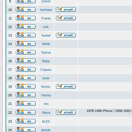
9
Ghost
10
merhaut
11
Franta
12
suK
13
humpf
14
MSW
15
Tarkus
16
Skipy
17
Coques
18
seas
19
ferenc
20
Hasňa
21
vivi
1978-1996 Přerov / 1996-2002 
22
Hlava
23
ALEX
24
pistole