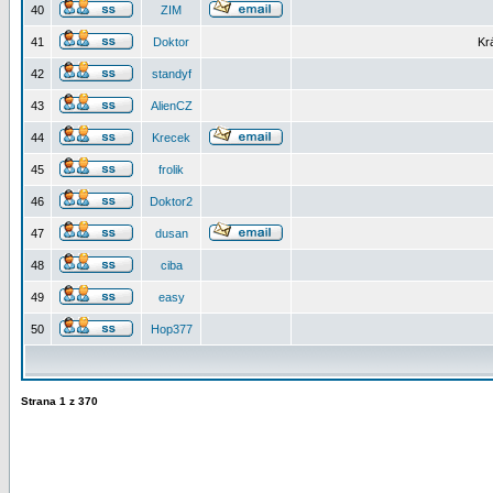
40
ZIM
41
Doktor
Kr
42
standyf
43
AlienCZ
44
Krecek
45
frolik
46
Doktor2
47
dusan
48
ciba
49
easy
50
Hop377
Strana
1
z
370