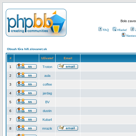
Bolo zaved
FAQ
Hľadať
Nastav
Obsah fóra hifi.slovanet.sk
#
Užívateľ
Email
1
Troton
2
aula
3
coffee
4
jardag
5
BV
6
dustin
7
Kuba4
8
mrazik