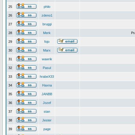
25
philo
26
zdeno1
27
bruggi
28
Merk
Pr
29
fojo
30
Marx
31
wawrik
32
Pasul
33
hrabeX33
34
Haxna
35
JANBB
36
Jozef
37
stan
38
Jester
39
page