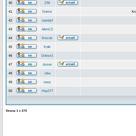
40
ZIM
41
Doktor
Kr
42
standyf
43
AlienCZ
44
Krecek
45
frolik
46
Doktor2
47
dusan
48
ciba
49
easy
50
Hop377
Strana
1
z
370