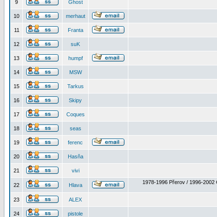
9
Ghost
10
merhaut
11
Franta
12
suK
13
humpf
14
MSW
15
Tarkus
16
Skipy
17
Coques
18
seas
19
ferenc
20
Hasňa
21
vivi
1978-1996 Přerov / 1996-2002 
22
Hlava
23
ALEX
24
pistole