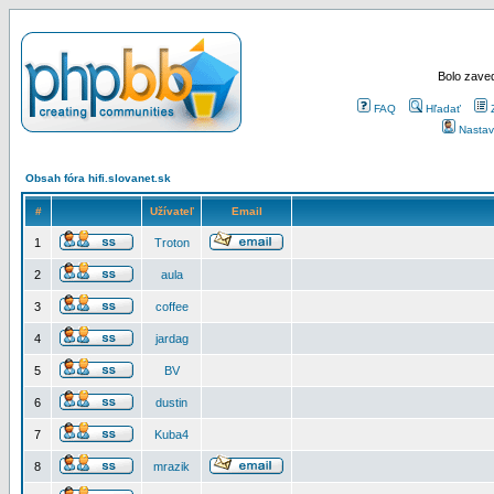
Bolo zaved
FAQ
Hľadať
Nastav
Obsah fóra hifi.slovanet.sk
#
Užívateľ
Email
1
Troton
2
aula
3
coffee
4
jardag
5
BV
6
dustin
7
Kuba4
8
mrazik