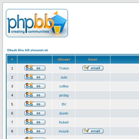
Obsah fóra hifi.slovanet.sk
#
Užívateľ
Email
1
Troton
2
aula
3
coffee
4
jardag
5
BV
6
dustin
7
Kuba4
8
mrazik