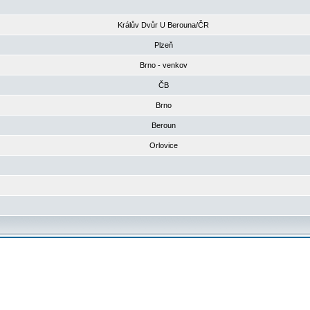
Králův Dvůr U Berouna/ČR
Plzeň
Brno - venkov
ČB
Brno
Beroun
Orlovice