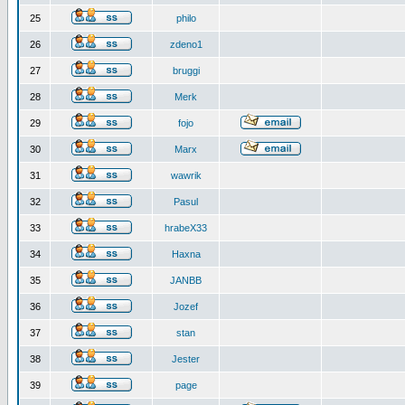
25
philo
26
zdeno1
27
bruggi
28
Merk
29
fojo
30
Marx
31
wawrik
32
Pasul
33
hrabeX33
34
Haxna
35
JANBB
36
Jozef
37
stan
38
Jester
39
page