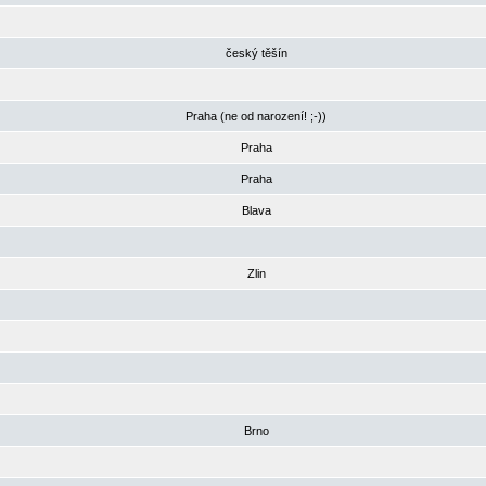
český těšín
Praha (ne od narození! ;-))
Praha
Praha
Blava
Zlin
Brno