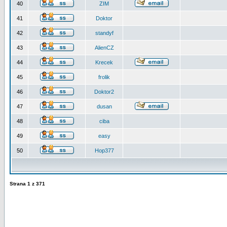
40
ZIM
41
Doktor
42
standyf
43
AlienCZ
44
Krecek
45
frolik
46
Doktor2
47
dusan
48
ciba
49
easy
50
Hop377
Strana
1
z
371