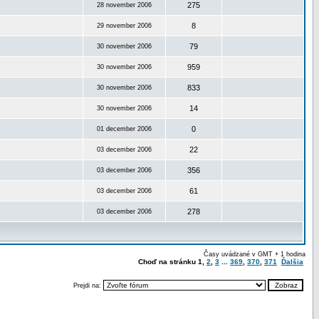
275
28 november 2006
8
29 november 2006
79
30 november 2006
959
30 november 2006
833
30 november 2006
14
30 november 2006
0
01 december 2006
22
03 december 2006
356
03 december 2006
61
03 december 2006
278
03 december 2006
Časy uvádzané v GMT + 1 hodina
Choď na stránku
1
,
2
,
3
...
369
,
370
,
371
Ďalšia
Prejdi na: