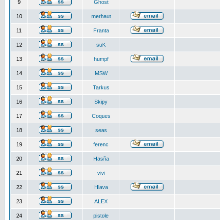
9
Ghost
10
merhaut
11
Franta
12
suK
13
humpf
14
MSW
15
Tarkus
16
Skipy
17
Coques
18
seas
19
ferenc
20
Hasňa
21
vivi
22
Hlava
23
ALEX
24
pistole