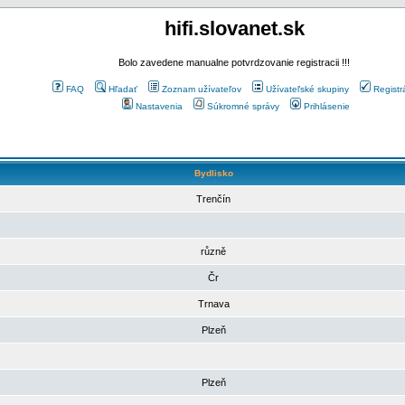
hifi.slovanet.sk
Bolo zavedene manualne potvrdzovanie registracii !!!
FAQ
Hľadať
Zoznam užívateľov
Užívateľské skupiny
Registr
Nastavenia
Súkromné správy
Prihlásenie
Bydlisko
Trenčín
různě
Čr
Trnava
Plzeň
Plzeň