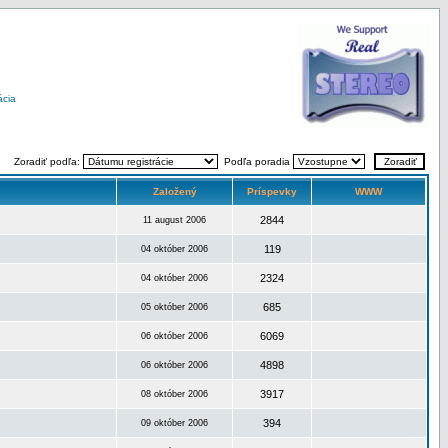
ácia
Zoradiť podľa:
Podľa poradia
Založený
Príspevky
WWW
2844
11 august 2006
119
04 október 2006
2324
04 október 2006
685
05 október 2006
6069
06 október 2006
4898
06 október 2006
3917
08 október 2006
394
09 október 2006