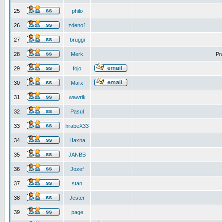
25
philo
26
zdeno1
27
bruggi
28
Merk
Pr
29
fojo
30
Marx
31
wawrik
32
Pasul
33
hrabeX33
34
Haxna
35
JANBB
36
Jozef
37
stan
38
Jester
39
page