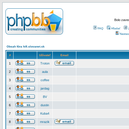
Bolo zaved
FAQ
Hľadať
Nastav
Obsah fóra hifi.slovanet.sk
#
Užívateľ
Email
1
Troton
2
aula
3
coffee
4
jardag
5
BV
6
dustin
7
Kuba4
8
mrazik