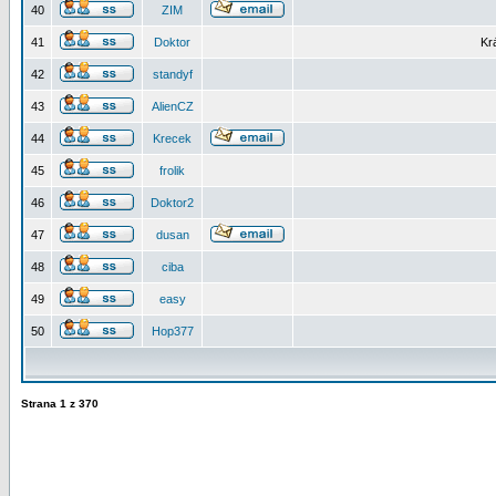
40
ZIM
41
Doktor
Kr
42
standyf
43
AlienCZ
44
Krecek
45
frolik
46
Doktor2
47
dusan
48
ciba
49
easy
50
Hop377
Strana
1
z
370