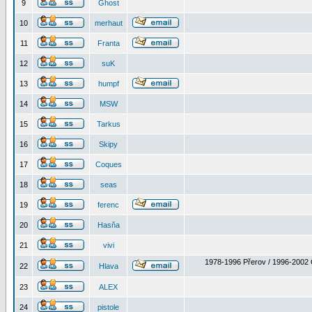
9
Ghost
10
merhaut
11
Franta
12
suK
13
humpf
14
MSW
15
Tarkus
16
Skipy
17
Coques
18
seas
19
ferenc
20
Hasňa
21
vivi
1978-1996 Přerov / 1996-2002 
22
Hlava
23
ALEX
24
pistole