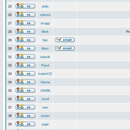
25
philo
26
zdeno1
27
bruggi
28
Merk
Pr
29
fojo
30
Marx
31
wawrik
32
Pasul
33
hrabeX33
34
Haxna
35
JANBB
36
Jozef
37
stan
38
Jester
39
page