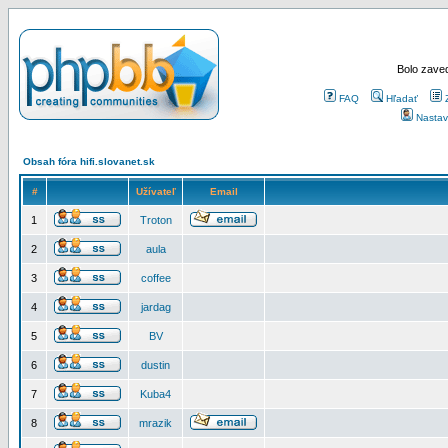
Bolo zaved
FAQ
Hľadať
Nastav
Obsah fóra hifi.slovanet.sk
#
Užívateľ
Email
1
Troton
2
aula
3
coffee
4
jardag
5
BV
6
dustin
7
Kuba4
8
mrazik