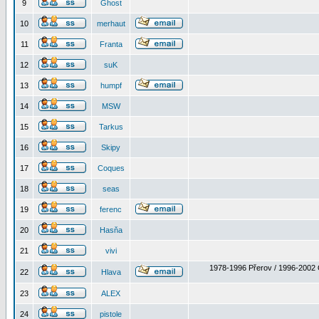
9
Ghost
10
merhaut
11
Franta
12
suK
13
humpf
14
MSW
15
Tarkus
16
Skipy
17
Coques
18
seas
19
ferenc
20
Hasňa
21
vivi
1978-1996 Přerov / 1996-2002 
22
Hlava
23
ALEX
24
pistole