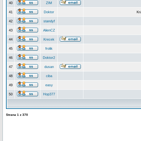
40
ZIM
41
Doktor
Kr
42
standyf
43
AlienCZ
44
Krecek
45
frolik
46
Doktor2
47
dusan
48
ciba
49
easy
50
Hop377
Strana
1
z
370