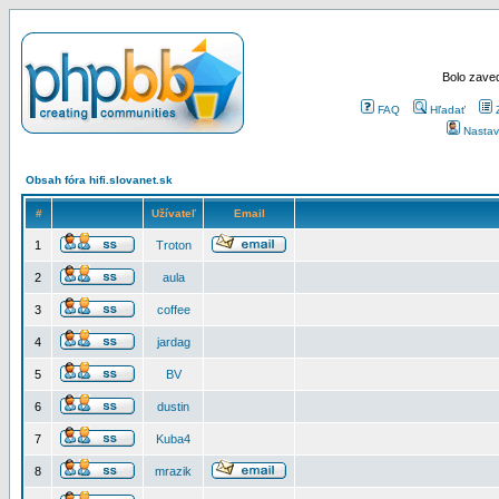
Bolo zaved
FAQ
Hľadať
Nastav
Obsah fóra hifi.slovanet.sk
#
Užívateľ
Email
1
Troton
2
aula
3
coffee
4
jardag
5
BV
6
dustin
7
Kuba4
8
mrazik