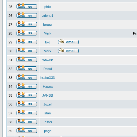
25
philo
26
zdeno1
27
bruggi
28
Merk
Pr
29
fojo
30
Marx
31
wawrik
32
Pasul
33
hrabeX33
34
Haxna
35
JANBB
36
Jozef
37
stan
38
Jester
39
page