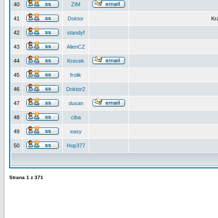
40
ZIM
41
Doktor
Kr
42
standyf
43
AlienCZ
44
Krecek
45
frolik
46
Doktor2
47
dusan
48
ciba
49
easy
50
Hop377
Strana
1
z
371