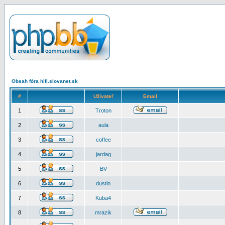
Obsah fóra hifi.slovanet.sk
#
Užívateľ
Email
1
Troton
2
aula
3
coffee
4
jardag
5
BV
6
dustin
7
Kuba4
8
mrazik