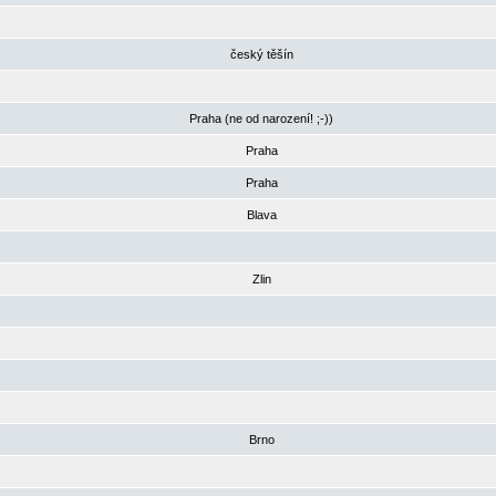
český těšín
Praha (ne od narození! ;-))
Praha
Praha
Blava
Zlin
Brno