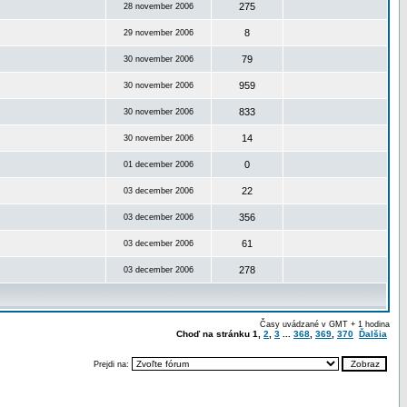
275
28 november 2006
8
29 november 2006
79
30 november 2006
959
30 november 2006
833
30 november 2006
14
30 november 2006
0
01 december 2006
22
03 december 2006
356
03 december 2006
61
03 december 2006
278
03 december 2006
Časy uvádzané v GMT + 1 hodina
Choď na stránku
1
,
2
,
3
...
368
,
369
,
370
Ďalšia
Prejdi na: