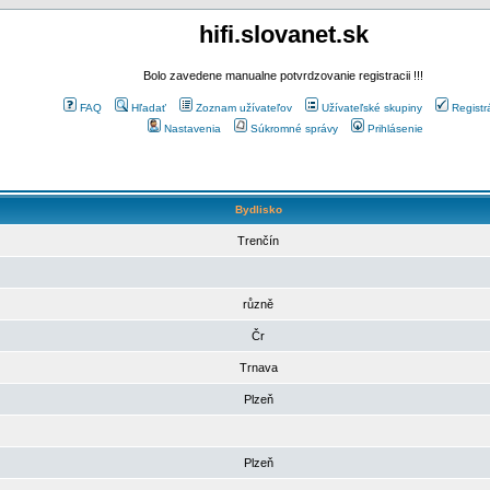
hifi.slovanet.sk
Bolo zavedene manualne potvrdzovanie registracii !!!
FAQ
Hľadať
Zoznam užívateľov
Užívateľské skupiny
Registr
Nastavenia
Súkromné správy
Prihlásenie
Bydlisko
Trenčín
různě
Čr
Trnava
Plzeň
Plzeň