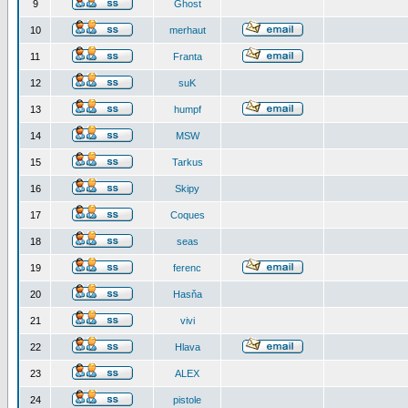
9
Ghost
10
merhaut
11
Franta
12
suK
13
humpf
14
MSW
15
Tarkus
16
Skipy
17
Coques
18
seas
19
ferenc
20
Hasňa
21
vivi
22
Hlava
23
ALEX
24
pistole