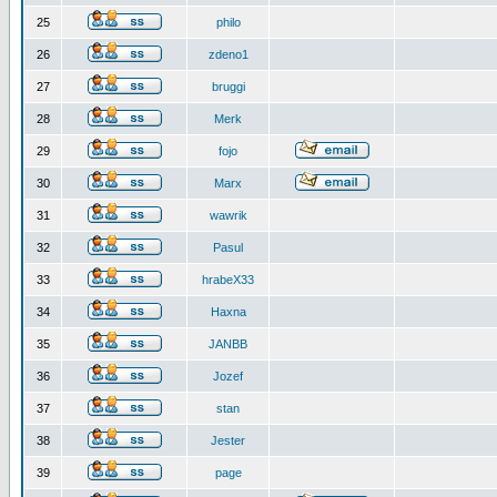
25
philo
26
zdeno1
27
bruggi
28
Merk
29
fojo
30
Marx
31
wawrik
32
Pasul
33
hrabeX33
34
Haxna
35
JANBB
36
Jozef
37
stan
38
Jester
39
page