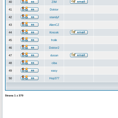
40
ZIM
41
Doktor
42
standyf
43
AlienCZ
44
Krecek
45
frolik
46
Doktor2
47
dusan
48
ciba
49
easy
50
Hop377
Strana
1
z
370