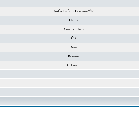
Králův Dvůr U Berouna/ČR
Plzeň
Brno - venkov
ČB
Brno
Beroun
Orlovice