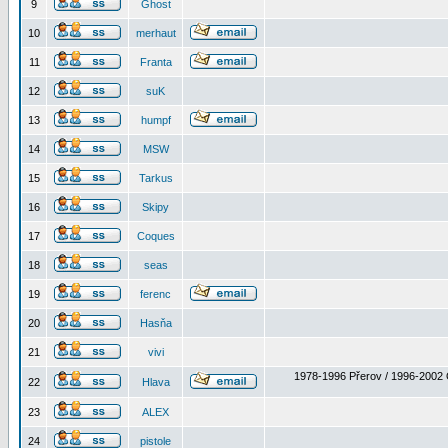
9
Ghost
10
merhaut
11
Franta
12
suK
13
humpf
14
MSW
15
Tarkus
16
Skipy
17
Coques
18
seas
19
ferenc
20
Hasňa
21
vivi
1978-1996 Přerov / 1996-2002 
22
Hlava
23
ALEX
24
pistole