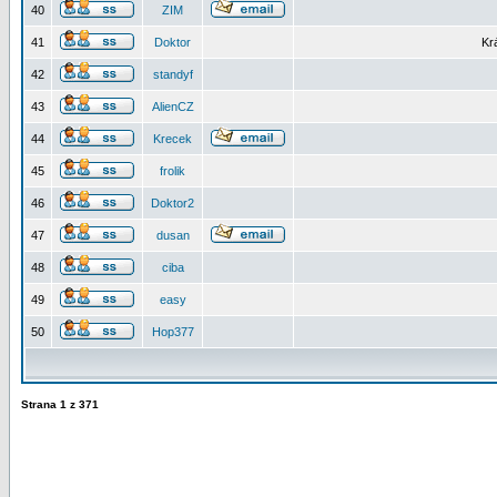
40
ZIM
41
Doktor
Kr
42
standyf
43
AlienCZ
44
Krecek
45
frolik
46
Doktor2
47
dusan
48
ciba
49
easy
50
Hop377
Strana
1
z
371