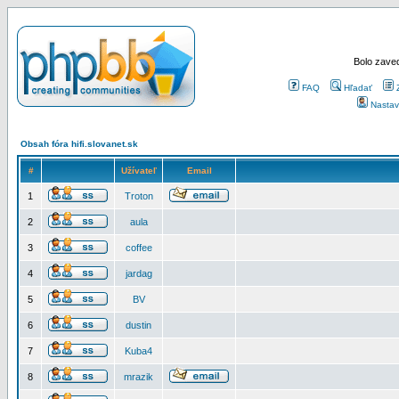
Bolo zaved
FAQ
Hľadať
Nastav
Obsah fóra hifi.slovanet.sk
#
Užívateľ
Email
1
Troton
2
aula
3
coffee
4
jardag
5
BV
6
dustin
7
Kuba4
8
mrazik