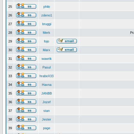
25
philo
26
zdeno1
27
bruggi
28
Merk
Pr
29
fojo
30
Marx
31
wawrik
32
Pasul
33
hrabeX33
34
Haxna
35
JANBB
36
Jozef
37
stan
38
Jester
39
page