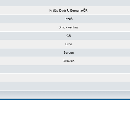
Králův Dvůr U Berouna/ČR
Plzeň
Brno - venkov
ČB
Brno
Beroun
Orlovice