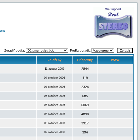
ácia
Zoradiť podľa:
Podľa poradia
Založený
Príspevky
WWW
2844
11 august 2006
119
04 október 2006
2324
04 október 2006
685
05 október 2006
6069
06 október 2006
4898
06 október 2006
3917
08 október 2006
394
09 október 2006