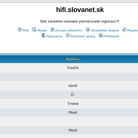
hifi.slovanet.sk
Bolo zavedene manualne potvrdzovanie registracii !!!
FAQ
Hľadať
Zoznam užívateľov
Užívateľské skupiny
Registr
Nastavenia
Súkromné správy
Prihlásenie
Bydlisko
Trenčín
různě
Čr
Trnava
Plzeň
Plzeň