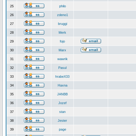
25
philo
26
zdeno1
27
bruggi
28
Merk
29
fojo
30
Marx
31
wawrik
32
Pasul
33
hrabeX33
34
Haxna
35
JANBB
36
Jozef
37
stan
38
Jester
39
page