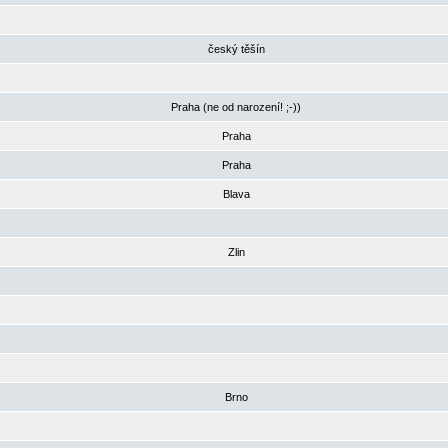
český těšín
Praha (ne od narození! ;-))
Praha
Praha
Blava
Zlin
Brno