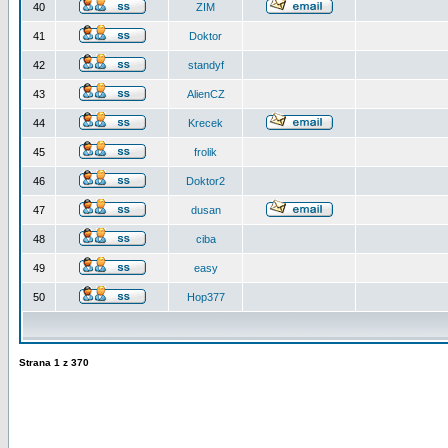
40
ZIM
41
Doktor
42
standyf
43
AlienCZ
44
Krecek
45
frolik
46
Doktor2
47
dusan
48
ciba
49
easy
50
Hop377
Strana
1
z
370