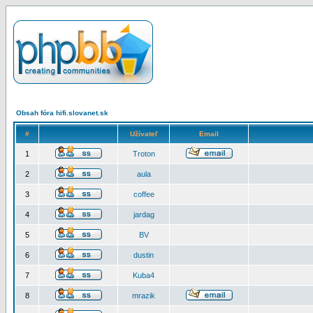
Obsah fóra hifi.slovanet.sk
#
Užívateľ
Email
1
Troton
2
aula
3
coffee
4
jardag
5
BV
6
dustin
7
Kuba4
8
mrazik