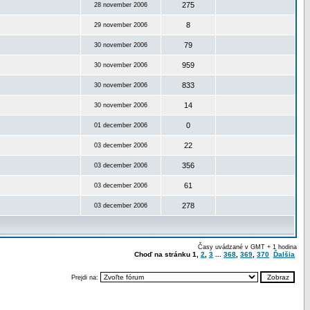
275
28 november 2006
8
29 november 2006
79
30 november 2006
959
30 november 2006
833
30 november 2006
14
30 november 2006
0
01 december 2006
22
03 december 2006
356
03 december 2006
61
03 december 2006
278
03 december 2006
Časy uvádzané v GMT + 1 hodina
Choď na stránku
1
,
2
,
3
...
368
,
369
,
370
Ďalšia
Prejdi na: