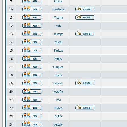
9
Ghost
10
merhaut
11
Franta
12
suK
13
humpf
14
MSW
15
Tarkus
16
Skipy
17
Coques
18
seas
19
ferenc
20
Hasňa
21
vivi
22
Hlava
23
ALEX
24
pistole