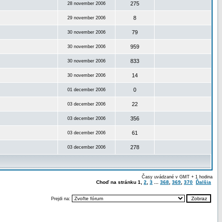
275
28 november 2006
8
29 november 2006
79
30 november 2006
959
30 november 2006
833
30 november 2006
14
30 november 2006
0
01 december 2006
22
03 december 2006
356
03 december 2006
61
03 december 2006
278
03 december 2006
Časy uvádzané v GMT + 1 hodina
Choď na stránku
1
,
2
,
3
...
368
,
369
,
370
Ďalšia
Prejdi na: