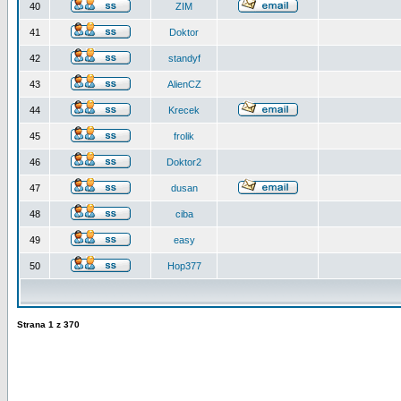
40
ZIM
41
Doktor
42
standyf
43
AlienCZ
44
Krecek
45
frolik
46
Doktor2
47
dusan
48
ciba
49
easy
50
Hop377
Strana
1
z
370