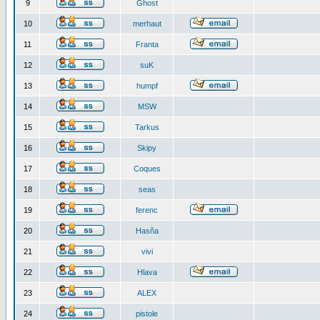
9
Ghost
10
merhaut
11
Franta
12
suK
13
humpf
14
MSW
15
Tarkus
16
Skipy
17
Coques
18
seas
19
ferenc
20
Hasňa
21
vivi
22
Hlava
23
ALEX
24
pistole