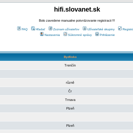
hifi.slovanet.sk
Bolo zavedene manualne potvrdzovanie registracii !!!
FAQ
Hľadať
Zoznam užívateľov
Užívateľské skupiny
Registr
Nastavenia
Súkromné správy
Prihlásenie
Bydlisko
Trenčín
různě
Čr
Trnava
Plzeň
Plzeň