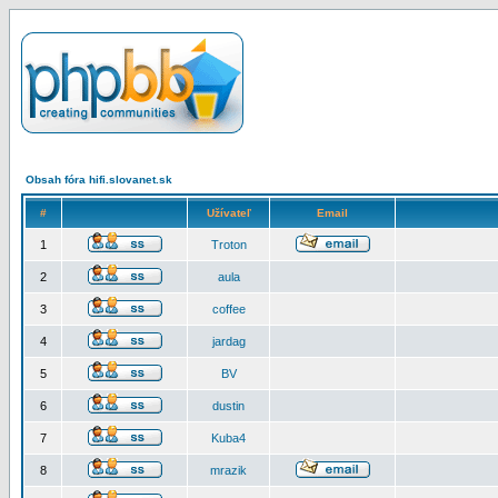
Obsah fóra hifi.slovanet.sk
#
Užívateľ
Email
1
Troton
2
aula
3
coffee
4
jardag
5
BV
6
dustin
7
Kuba4
8
mrazik