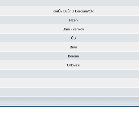
Králův Dvůr U Berouna/ČR
Plzeň
Brno - venkov
ČB
Brno
Beroun
Orlovice