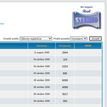
ácia
Zoradiť podľa:
Podľa poradia
Založený
Príspevky
WWW
2844
11 august 2006
119
04 október 2006
2324
04 október 2006
685
05 október 2006
6069
06 október 2006
4898
06 október 2006
3917
08 október 2006
394
09 október 2006