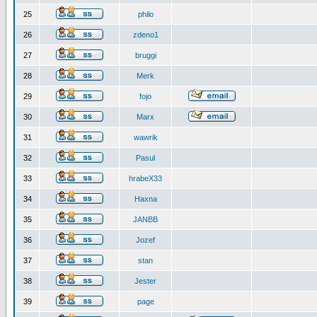
25
philo
26
zdeno1
27
bruggi
28
Merk
29
fojo
30
Marx
31
wawrik
32
Pasul
33
hrabeX33
34
Haxna
35
JANBB
36
Jozef
37
stan
38
Jester
39
page