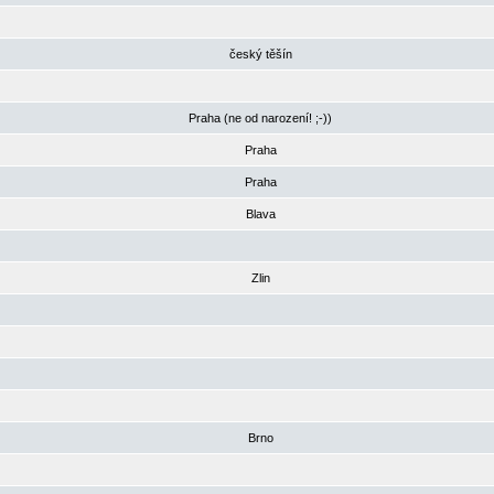
český těšín
Praha (ne od narození! ;-))
Praha
Praha
Blava
Zlin
Brno