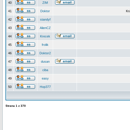
40
ZIM
41
Doktor
Kr
42
standyf
43
AlienCZ
44
Krecek
45
frolik
46
Doktor2
47
dusan
48
ciba
49
easy
50
Hop377
Strana
1
z
370