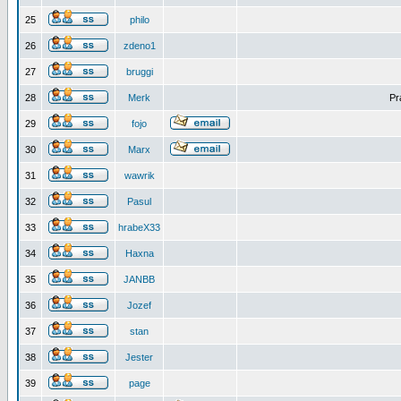
25
philo
26
zdeno1
27
bruggi
28
Merk
Pr
29
fojo
30
Marx
31
wawrik
32
Pasul
33
hrabeX33
34
Haxna
35
JANBB
36
Jozef
37
stan
38
Jester
39
page