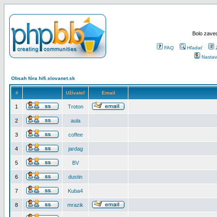
Bolo zaved
FAQ
Hľadať
Nastav
Obsah fóra hifi.slovanet.sk
#
Užívateľ
Email
1
Troton
2
aula
3
coffee
4
jardag
5
BV
6
dustin
7
Kuba4
8
mrazik