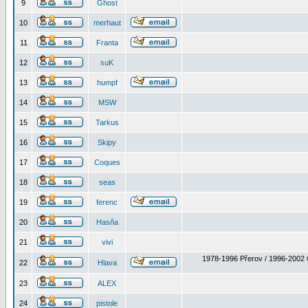
9
Ghost
10
merhaut
11
Franta
12
suK
13
humpf
14
MSW
15
Tarkus
16
Skipy
17
Coques
18
seas
19
ferenc
20
Hasňa
21
vivi
1978-1996 Přerov / 1996-2002 
22
Hlava
23
ALEX
24
pistole