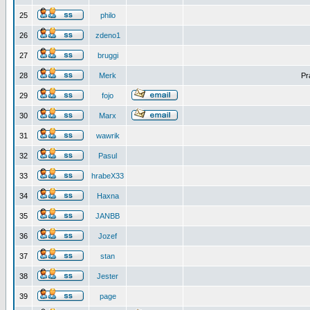
25
philo
26
zdeno1
27
bruggi
28
Merk
Pr
29
fojo
30
Marx
31
wawrik
32
Pasul
33
hrabeX33
34
Haxna
35
JANBB
36
Jozef
37
stan
38
Jester
39
page