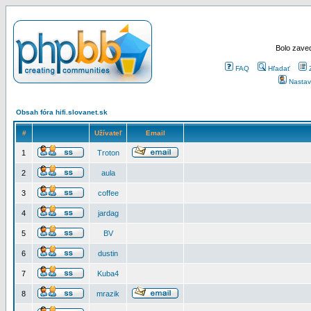
Bolo zaved
FAQ
Hľadať
Nastav
Obsah fóra hifi.slovanet.sk
#
Užívateľ
Email
1
Troton
2
aula
3
coffee
4
jardag
5
BV
6
dustin
7
Kuba4
8
mrazik