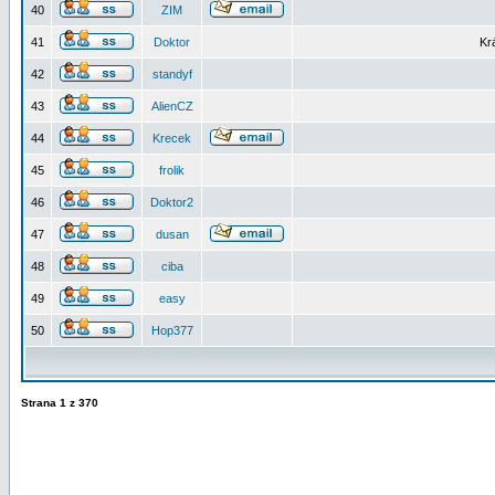
40
ZIM
41
Doktor
Kr
42
standyf
43
AlienCZ
44
Krecek
45
frolik
46
Doktor2
47
dusan
48
ciba
49
easy
50
Hop377
Strana
1
z
370