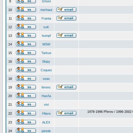
9
Ghost
10
merhaut
11
Franta
12
suK
13
humpf
14
MSW
15
Tarkus
16
Skipy
17
Coques
18
seas
19
ferenc
20
Hasňa
21
vivi
1978-1996 Přerov / 1996-2002 
22
Hlava
23
ALEX
24
pistole