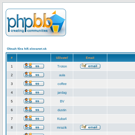
Obsah fóra hifi.slovanet.sk
#
Užívateľ
Email
1
Troton
2
aula
3
coffee
4
jardag
5
BV
6
dustin
7
Kuba4
8
mrazik