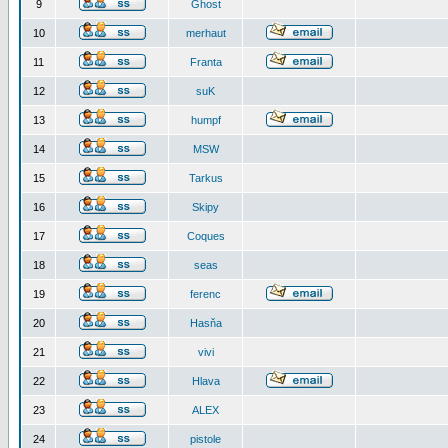
9
Ghost
10
merhaut
11
Franta
12
suK
13
humpf
14
MSW
15
Tarkus
16
Skipy
17
Coques
18
seas
19
ferenc
20
Hasňa
21
vivi
22
Hlava
23
ALEX
24
pistole