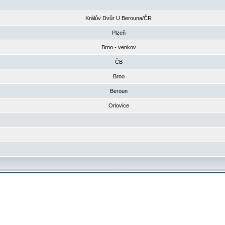
Králův Dvůr U Berouna/ČR
Plzeň
Brno - venkov
ČB
Brno
Beroun
Orlovice