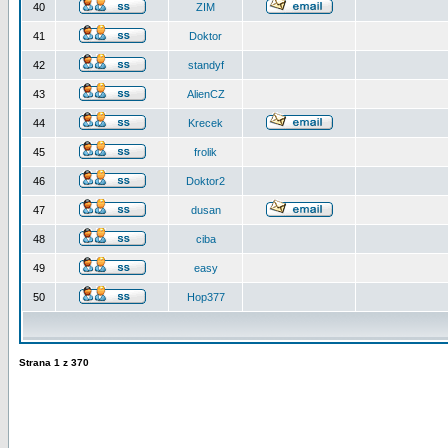
40
ZIM
41
Doktor
42
standyf
43
AlienCZ
44
Krecek
45
frolik
46
Doktor2
47
dusan
48
ciba
49
easy
50
Hop377
Strana
1
z
370