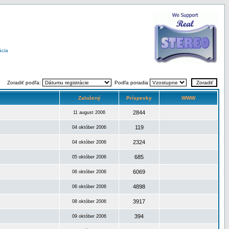
ácia
Zoradiť podľa:
Podľa poradia
Založený
Príspevky
WWW
2844
11 august 2006
119
04 október 2006
2324
04 október 2006
685
05 október 2006
6069
06 október 2006
4898
06 október 2006
3917
08 október 2006
394
09 október 2006