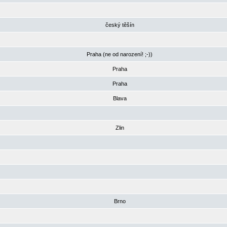
český těšín
Praha (ne od narození! ;-))
Praha
Praha
Blava
Zlin
Brno