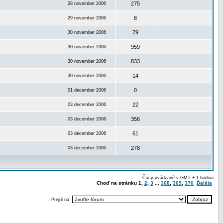
275
28 november 2006
8
29 november 2006
79
30 november 2006
959
30 november 2006
833
30 november 2006
14
30 november 2006
0
01 december 2006
22
03 december 2006
356
03 december 2006
61
03 december 2006
278
03 december 2006
Časy uvádzané v GMT + 1 hodina
Choď na stránku
1
,
2
,
3
...
368
,
369
,
370
Ďalšia
Prejdi na: