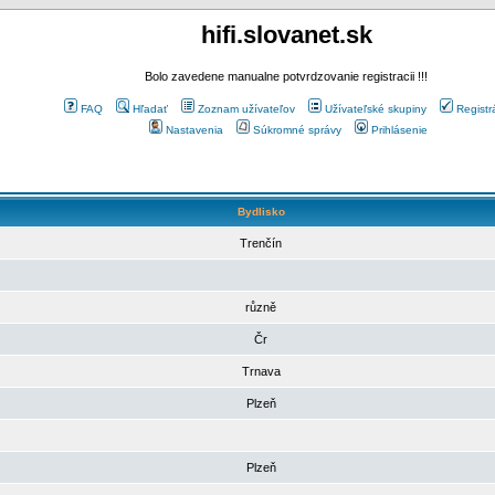
hifi.slovanet.sk
Bolo zavedene manualne potvrdzovanie registracii !!!
FAQ
Hľadať
Zoznam užívateľov
Užívateľské skupiny
Registr
Nastavenia
Súkromné správy
Prihlásenie
Bydlisko
Trenčín
různě
Čr
Trnava
Plzeň
Plzeň