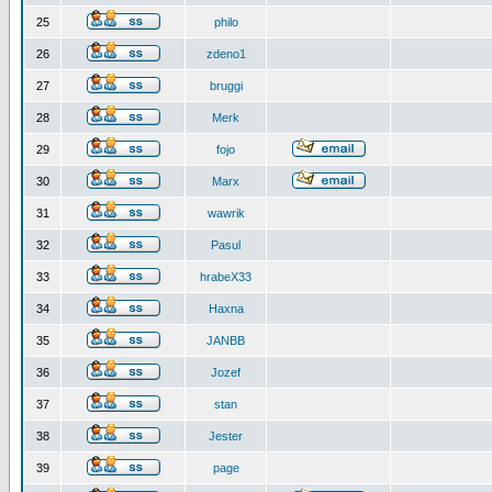
25
philo
26
zdeno1
27
bruggi
28
Merk
29
fojo
30
Marx
31
wawrik
32
Pasul
33
hrabeX33
34
Haxna
35
JANBB
36
Jozef
37
stan
38
Jester
39
page