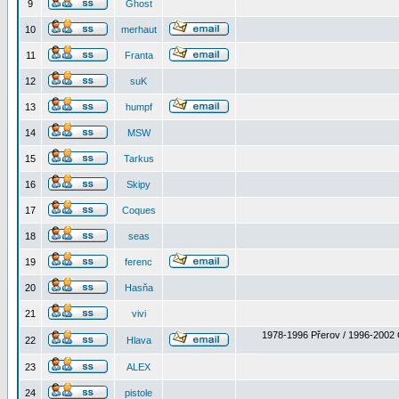
9
Ghost
10
merhaut
11
Franta
12
suK
13
humpf
14
MSW
15
Tarkus
16
Skipy
17
Coques
18
seas
19
ferenc
20
Hasňa
21
vivi
1978-1996 Přerov / 1996-2002 
22
Hlava
23
ALEX
24
pistole