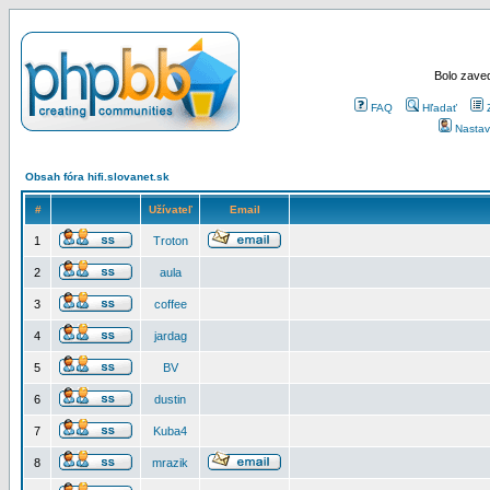
Bolo zaved
FAQ
Hľadať
Nastav
Obsah fóra hifi.slovanet.sk
#
Užívateľ
Email
1
Troton
2
aula
3
coffee
4
jardag
5
BV
6
dustin
7
Kuba4
8
mrazik