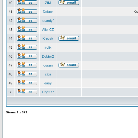
40
ZIM
41
Doktor
Kr
42
standyf
43
AlienCZ
44
Krecek
45
frolik
46
Doktor2
47
dusan
48
ciba
49
easy
50
Hop377
Strana
1
z
371