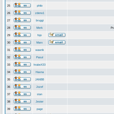
25
philo
26
zdeno1
27
bruggi
28
Merk
Pr
29
fojo
30
Marx
31
wawrik
32
Pasul
33
hrabeX33
34
Haxna
35
JANBB
36
Jozef
37
stan
38
Jester
39
page