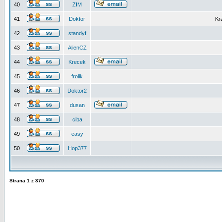
40
ZIM
41
Doktor
Kr
42
standyf
43
AlienCZ
44
Krecek
45
frolik
46
Doktor2
47
dusan
48
ciba
49
easy
50
Hop377
Strana
1
z
370