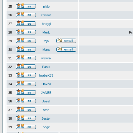
25
philo
26
zdeno1
27
bruggi
28
Merk
Pr
29
fojo
30
Marx
31
wawrik
32
Pasul
33
hrabeX33
34
Haxna
35
JANBB
36
Jozef
37
stan
38
Jester
39
page