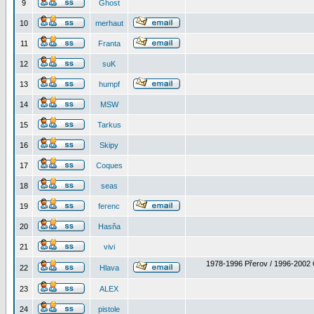
9
Ghost
10
merhaut
11
Franta
12
suK
13
humpf
14
MSW
15
Tarkus
16
Skipy
17
Coques
18
seas
19
ferenc
20
Hasňa
21
vivi
1978-1996 Přerov / 1996-2002 
22
Hlava
23
ALEX
24
pistole