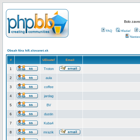
Bolo zaved
FAQ
Hľadať
Nastav
Obsah fóra hifi.slovanet.sk
#
Užívateľ
Email
1
Troton
2
aula
3
coffee
4
jardag
5
BV
6
dustin
7
Kuba4
8
mrazik