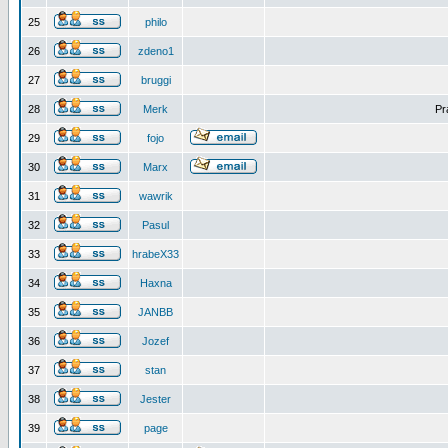
25
philo
26
zdeno1
27
bruggi
28
Merk
Pr
29
fojo
30
Marx
31
wawrik
32
Pasul
33
hrabeX33
34
Haxna
35
JANBB
36
Jozef
37
stan
38
Jester
39
page