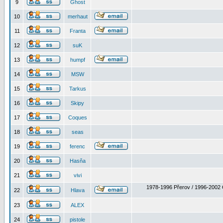
9
Ghost
10
merhaut
11
Franta
12
suK
13
humpf
14
MSW
15
Tarkus
16
Skipy
17
Coques
18
seas
19
ferenc
20
Hasňa
21
vivi
1978-1996 Přerov / 1996-2002 
22
Hlava
23
ALEX
24
pistole