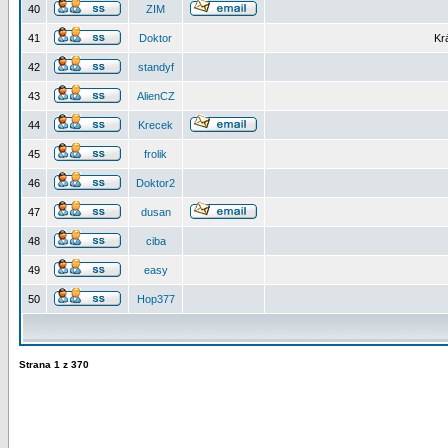
40
ZIM
41
Doktor
Kr
42
standyf
43
AlienCZ
44
Krecek
45
frolik
46
Doktor2
47
dusan
48
ciba
49
easy
50
Hop377
Strana
1
z
370