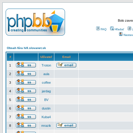
Bolo zaved
FAQ
Hľadať
Nastav
Obsah fóra hifi.slovanet.sk
#
Užívateľ
Email
1
Troton
2
aula
3
coffee
4
jardag
5
BV
6
dustin
7
Kuba4
8
mrazik