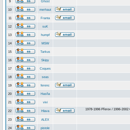
9
Ghost
10
merhaut
11
Franta
12
suK
13
humpf
14
MSW
15
Tarkus
16
Skipy
17
Coques
18
seas
19
ferenc
20
Hasňa
21
vivi
1978-1996 Přerov / 1996-2002 
22
Hlava
23
ALEX
24
pistole