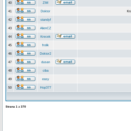
40
ZIM
41
Doktor
Kr
42
standyf
43
AlienCZ
44
Krecek
45
frolik
46
Doktor2
47
dusan
48
ciba
49
easy
50
Hop377
Strana
1
z
370