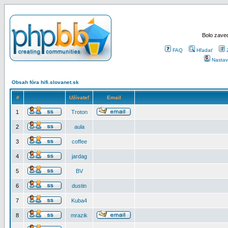
Bolo zaved
FAQ
Hľadať
Nastav
Obsah fóra hifi.slovanet.sk
#
Užívateľ
Email
1
Troton
2
aula
3
coffee
4
jardag
5
BV
6
dustin
7
Kuba4
8
mrazik