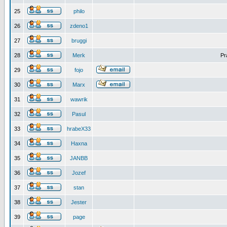
25
philo
26
zdeno1
27
bruggi
28
Merk
Pr
29
fojo
30
Marx
31
wawrik
32
Pasul
33
hrabeX33
34
Haxna
35
JANBB
36
Jozef
37
stan
38
Jester
39
page