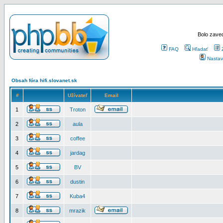
Bolo zaved
FAQ
Hľadať
Nastav
Obsah fóra hifi.slovanet.sk
#
Užívateľ
Email
1
Troton
2
aula
3
coffee
4
jardag
5
BV
6
dustin
7
Kuba4
8
mrazik