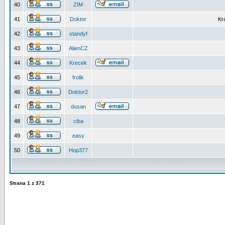
40
ZIM
41
Doktor
Kr
42
standyf
43
AlienCZ
44
Krecek
45
frolik
46
Doktor2
47
dusan
48
ciba
49
easy
50
Hop377
Strana
1
z
371