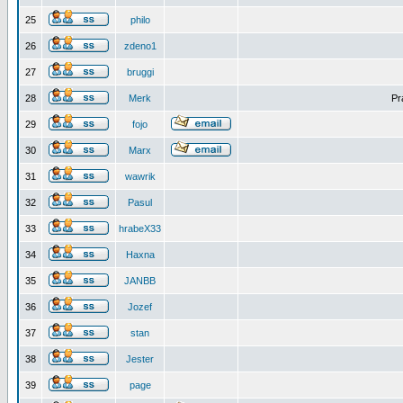
25
philo
26
zdeno1
27
bruggi
28
Merk
Pr
29
fojo
30
Marx
31
wawrik
32
Pasul
33
hrabeX33
34
Haxna
35
JANBB
36
Jozef
37
stan
38
Jester
39
page