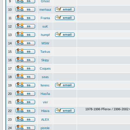
9
Ghost
10
merhaut
11
Franta
12
suK
13
humpf
14
MSW
15
Tarkus
16
Skipy
17
Coques
18
seas
19
ferenc
20
Hasňa
21
vivi
1978-1996 Přerov / 1996-2002 
22
Hlava
23
ALEX
24
pistole