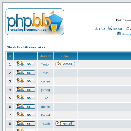
Bolo zaved
FAQ
Hľadať
Nastav
Obsah fóra hifi.slovanet.sk
#
Užívateľ
Email
1
Troton
2
aula
3
coffee
4
jardag
5
BV
6
dustin
7
Kuba4
8
mrazik