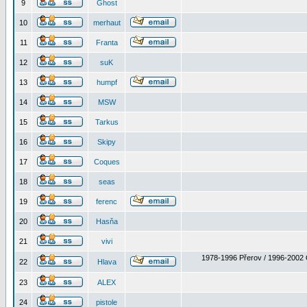
9
Ghost
10
merhaut
11
Franta
12
suK
13
humpf
14
MSW
15
Tarkus
16
Skipy
17
Coques
18
seas
19
ferenc
20
Hasňa
21
vivi
1978-1996 Přerov / 1996-2002 
22
Hlava
23
ALEX
24
pistole