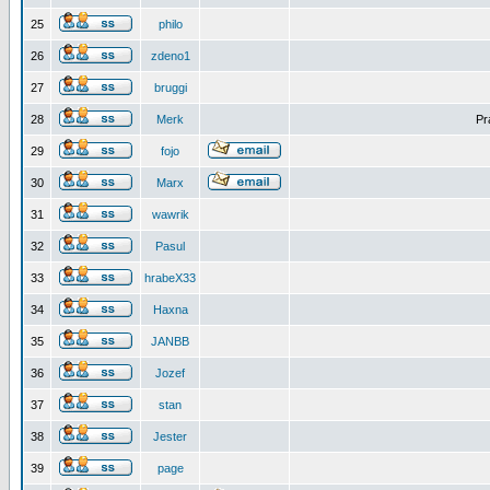
25
philo
26
zdeno1
27
bruggi
28
Merk
Pr
29
fojo
30
Marx
31
wawrik
32
Pasul
33
hrabeX33
34
Haxna
35
JANBB
36
Jozef
37
stan
38
Jester
39
page