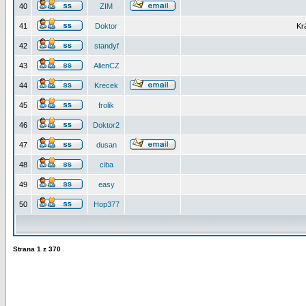
40
ZIM
41
Doktor
Kr
42
standyf
43
AlienCZ
44
Krecek
45
frolik
46
Doktor2
47
dusan
48
ciba
49
easy
50
Hop377
Strana
1
z
370