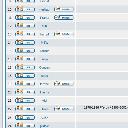
9
Ghost
10
merhaut
11
Franta
12
suK
13
humpf
14
MSW
15
Tarkus
16
Skipy
17
Coques
18
seas
19
ferenc
20
Hasňa
21
vivi
1978-1996 Přerov / 1996-2002 
22
Hlava
23
ALEX
24
pistole