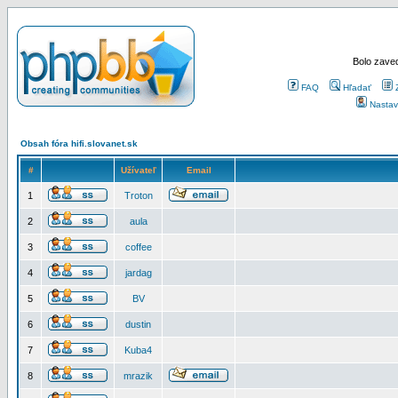
Bolo zaved
FAQ
Hľadať
Nastav
Obsah fóra hifi.slovanet.sk
#
Užívateľ
Email
1
Troton
2
aula
3
coffee
4
jardag
5
BV
6
dustin
7
Kuba4
8
mrazik