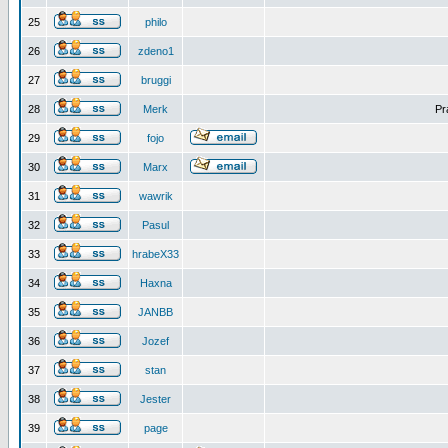
25
philo
26
zdeno1
27
bruggi
28
Merk
Pr
29
fojo
30
Marx
31
wawrik
32
Pasul
33
hrabeX33
34
Haxna
35
JANBB
36
Jozef
37
stan
38
Jester
39
page