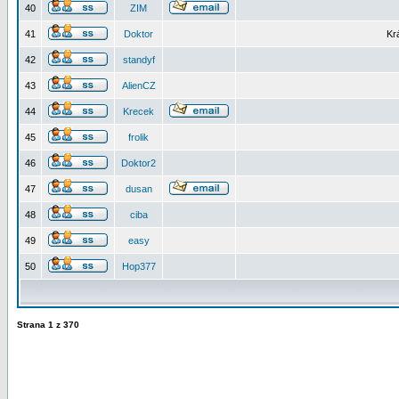
40
ZIM
41
Doktor
Kr
42
standyf
43
AlienCZ
44
Krecek
45
frolik
46
Doktor2
47
dusan
48
ciba
49
easy
50
Hop377
Strana
1
z
370