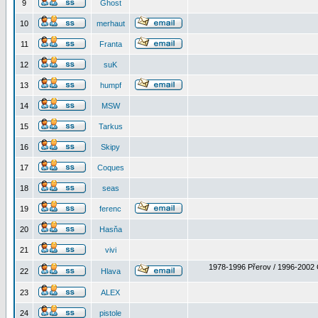
9
Ghost
10
merhaut
11
Franta
12
suK
13
humpf
14
MSW
15
Tarkus
16
Skipy
17
Coques
18
seas
19
ferenc
20
Hasňa
21
vivi
1978-1996 Přerov / 1996-2002 
22
Hlava
23
ALEX
24
pistole