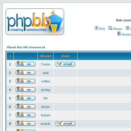
Bolo zaved
FAQ
Hľadať
Nastav
Obsah fóra hifi.slovanet.sk
#
Užívateľ
Email
1
Troton
2
aula
3
coffee
4
jardag
5
BV
6
dustin
7
Kuba4
8
mrazik