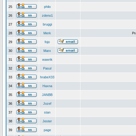
25
philo
26
zdeno1
27
bruggi
28
Merk
Pr
29
fojo
30
Marx
31
wawrik
32
Pasul
33
hrabeX33
34
Haxna
35
JANBB
36
Jozef
37
stan
38
Jester
39
page