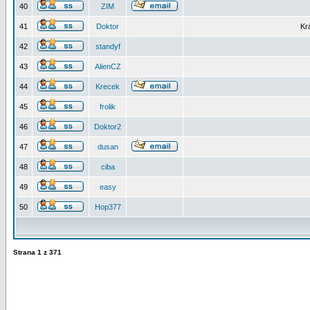
40
ZIM
41
Doktor
Kr
42
standyf
43
AlienCZ
44
Krecek
45
frolik
46
Doktor2
47
dusan
48
ciba
49
easy
50
Hop377
Strana
1
z
371