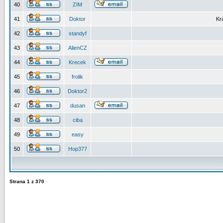
40
ZIM
41
Doktor
Kr
42
standyf
43
AlienCZ
44
Krecek
45
frolik
46
Doktor2
47
dusan
48
ciba
49
easy
50
Hop377
Strana
1
z
370