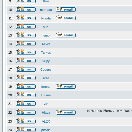
9
Ghost
10
merhaut
11
Franta
12
suK
13
humpf
14
MSW
15
Tarkus
16
Skipy
17
Coques
18
seas
19
ferenc
20
Hasňa
21
vivi
1978-1996 Přerov / 1996-2002 
22
Hlava
23
ALEX
24
pistole