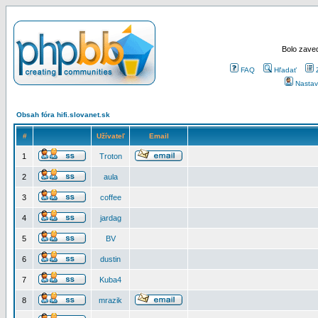
Bolo zaved
FAQ
Hľadať
Nastav
Obsah fóra hifi.slovanet.sk
#
Užívateľ
Email
1
Troton
2
aula
3
coffee
4
jardag
5
BV
6
dustin
7
Kuba4
8
mrazik