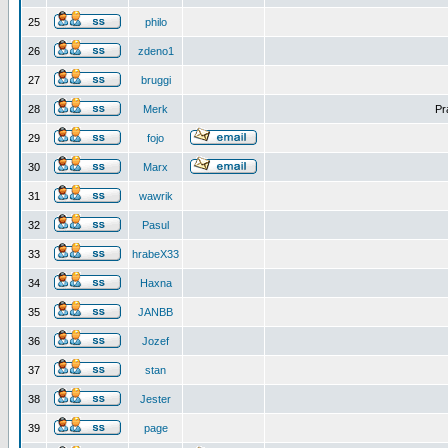
25
philo
26
zdeno1
27
bruggi
28
Merk
Pr
29
fojo
30
Marx
31
wawrik
32
Pasul
33
hrabeX33
34
Haxna
35
JANBB
36
Jozef
37
stan
38
Jester
39
page