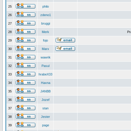
25
philo
26
zdeno1
27
bruggi
28
Merk
Pr
29
fojo
30
Marx
31
wawrik
32
Pasul
33
hrabeX33
34
Haxna
35
JANBB
36
Jozef
37
stan
38
Jester
39
page