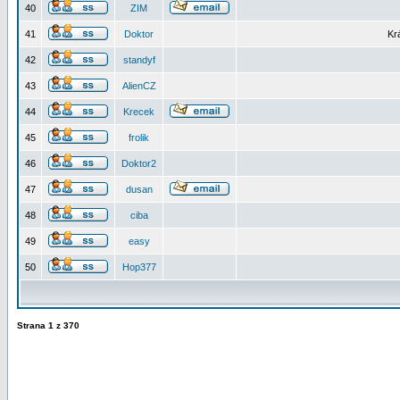
40
ZIM
41
Doktor
Kr
42
standyf
43
AlienCZ
44
Krecek
45
frolik
46
Doktor2
47
dusan
48
ciba
49
easy
50
Hop377
Strana
1
z
370