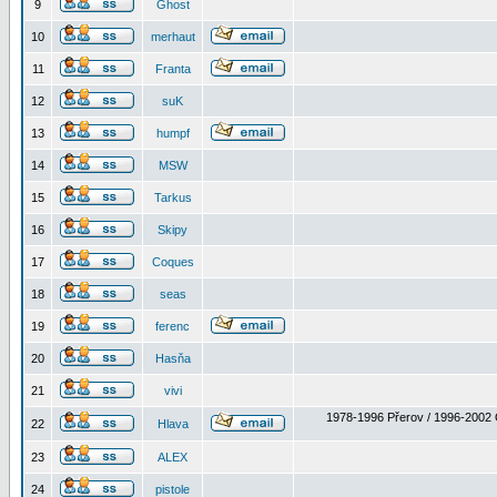
9
Ghost
10
merhaut
11
Franta
12
suK
13
humpf
14
MSW
15
Tarkus
16
Skipy
17
Coques
18
seas
19
ferenc
20
Hasňa
21
vivi
1978-1996 Přerov / 1996-2002 
22
Hlava
23
ALEX
24
pistole