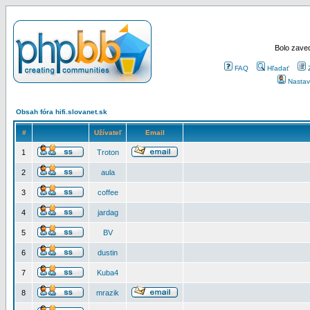
Bolo zaved
FAQ
Hľadať
Nastav
Obsah fóra hifi.slovanet.sk
#
Užívateľ
Email
1
Troton
2
aula
3
coffee
4
jardag
5
BV
6
dustin
7
Kuba4
8
mrazik