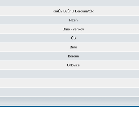
Králův Dvůr U Berouna/ČR
Plzeň
Brno - venkov
ČB
Brno
Beroun
Orlovice