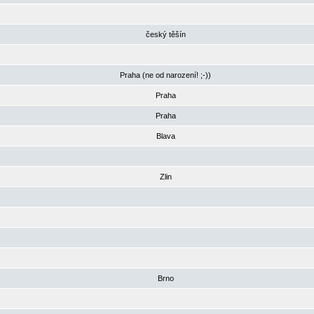
český těšín
Praha (ne od narození! ;-))
Praha
Praha
Blava
Zlin
Brno