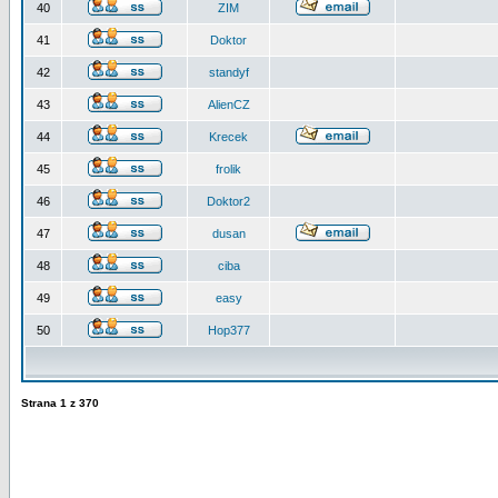
40
ZIM
41
Doktor
42
standyf
43
AlienCZ
44
Krecek
45
frolik
46
Doktor2
47
dusan
48
ciba
49
easy
50
Hop377
Strana
1
z
370