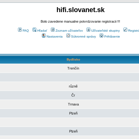
hifi.slovanet.sk
Bolo zavedene manualne potvrdzovanie registracii !!!
FAQ
Hľadať
Zoznam užívateľov
Užívateľské skupiny
Registr
Nastavenia
Súkromné správy
Prihlásenie
Bydlisko
Trenčín
různě
Čr
Trnava
Plzeň
Plzeň