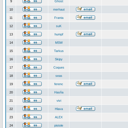
9
Ghost
10
merhaut
11
Franta
12
suK
13
humpf
14
MSW
15
Tarkus
16
Skipy
17
Coques
18
seas
19
ferenc
20
Hasňa
21
vivi
22
Hlava
23
ALEX
24
pistole