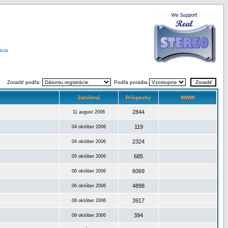
ácia
Zoradiť podľa:
Podľa poradia
Založený
Príspevky
WWW
2844
11 august 2006
119
04 október 2006
2324
04 október 2006
685
05 október 2006
6069
06 október 2006
4898
06 október 2006
3917
08 október 2006
394
09 október 2006