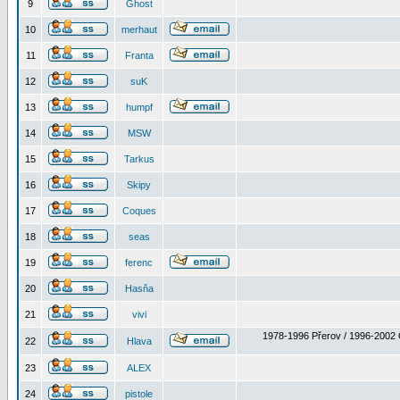
9
Ghost
10
merhaut
11
Franta
12
suK
13
humpf
14
MSW
15
Tarkus
16
Skipy
17
Coques
18
seas
19
ferenc
20
Hasňa
21
vivi
1978-1996 Přerov / 1996-2002 
22
Hlava
23
ALEX
24
pistole