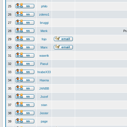
25
philo
26
zdeno1
27
bruggi
28
Merk
Pr
29
fojo
30
Marx
31
wawrik
32
Pasul
33
hrabeX33
34
Haxna
35
JANBB
36
Jozef
37
stan
38
Jester
39
page