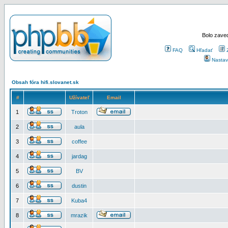
Bolo zaved
FAQ
Hľadať
Nastav
Obsah fóra hifi.slovanet.sk
#
Užívateľ
Email
1
Troton
2
aula
3
coffee
4
jardag
5
BV
6
dustin
7
Kuba4
8
mrazik