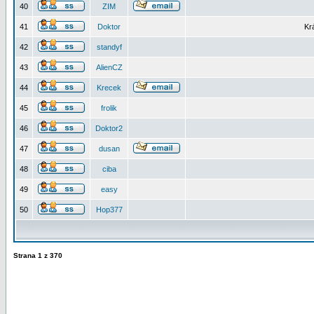
40
ZIM
41
Doktor
Kr
42
standyf
43
AlienCZ
44
Krecek
45
frolik
46
Doktor2
47
dusan
48
ciba
49
easy
50
Hop377
Strana
1
z
370