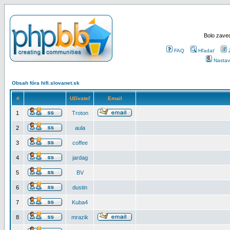
Bolo zaved
FAQ
Hľadať
Nastav
Obsah fóra hifi.slovanet.sk
#
Užívateľ
Email
1
Troton
2
aula
3
coffee
4
jardag
5
BV
6
dustin
7
Kuba4
8
mrazik