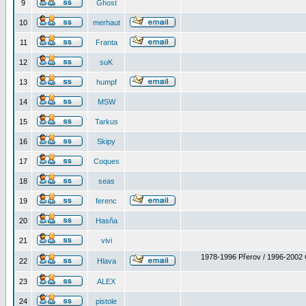
9
Ghost
10
merhaut
11
Franta
12
suK
13
humpf
14
MSW
15
Tarkus
16
Skipy
17
Coques
18
seas
19
ferenc
20
Hasňa
21
vivi
1978-1996 Přerov / 1996-2002 
22
Hlava
23
ALEX
24
pistole