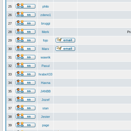
25
philo
26
zdeno1
27
bruggi
28
Merk
Pr
29
fojo
30
Marx
31
wawrik
32
Pasul
33
hrabeX33
34
Haxna
35
JANBB
36
Jozef
37
stan
38
Jester
39
page