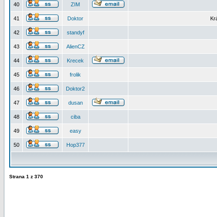
40
ZIM
41
Doktor
Kr
42
standyf
43
AlienCZ
44
Krecek
45
frolik
46
Doktor2
47
dusan
48
ciba
49
easy
50
Hop377
Strana
1
z
370