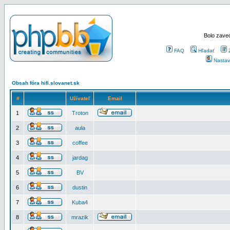
Bolo zaved
FAQ
Hľadať
Nastav
Obsah fóra hifi.slovanet.sk
#
Užívateľ
Email
1
Troton
2
aula
3
coffee
4
jardag
5
BV
6
dustin
7
Kuba4
8
mrazik