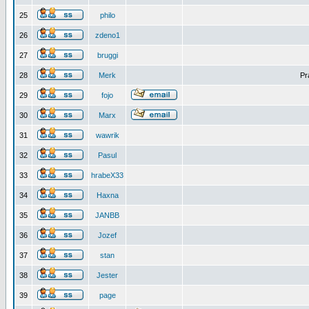
25
philo
26
zdeno1
27
bruggi
28
Merk
Pr
29
fojo
30
Marx
31
wawrik
32
Pasul
33
hrabeX33
34
Haxna
35
JANBB
36
Jozef
37
stan
38
Jester
39
page