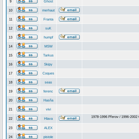
9
Ghost
10
merhaut
11
Franta
12
suK
13
humpf
14
MSW
15
Tarkus
16
Skipy
17
Coques
18
seas
19
ferenc
20
Hasňa
21
vivi
1978-1996 Přerov / 1996-2002 
22
Hlava
23
ALEX
24
pistole