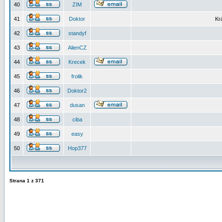
40
ZIM
41
Doktor
Kr
42
standyf
43
AlienCZ
44
Krecek
45
frolik
46
Doktor2
47
dusan
48
ciba
49
easy
50
Hop377
Strana
1
z
371