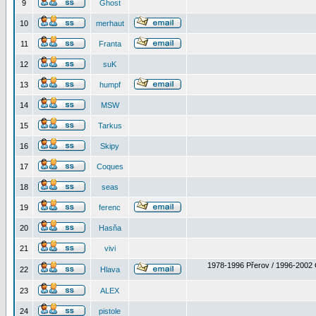
9
Ghost
10
merhaut
11
Franta
12
suK
13
humpf
14
MSW
15
Tarkus
16
Skipy
17
Coques
18
seas
19
ferenc
20
Hasňa
21
vivi
1978-1996 Přerov / 1996-2002 
22
Hlava
23
ALEX
24
pistole