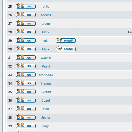
25
philo
26
zdeno1
27
bruggi
28
Merk
Pr
29
fojo
30
Marx
31
wawrik
32
Pasul
33
hrabeX33
34
Haxna
35
JANBB
36
Jozef
37
stan
38
Jester
39
page