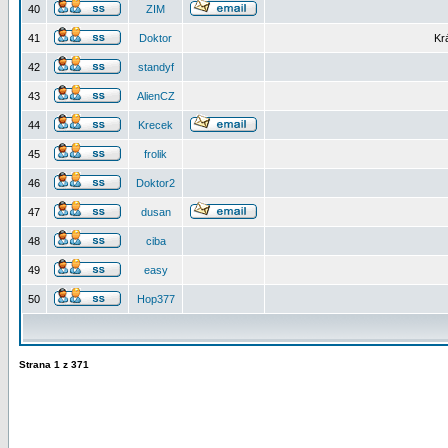
40
ZIM
41
Doktor
Kr
42
standyf
43
AlienCZ
44
Krecek
45
frolik
46
Doktor2
47
dusan
48
ciba
49
easy
50
Hop377
Strana
1
z
371