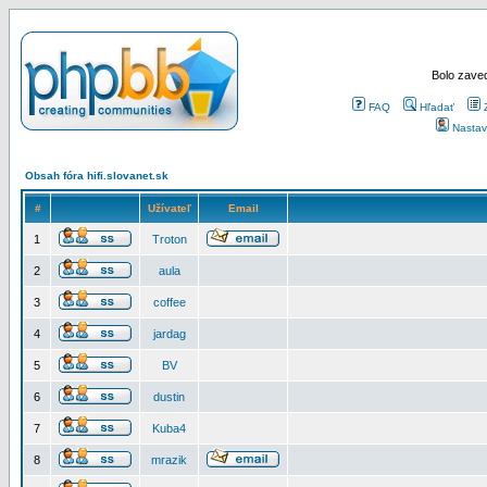
Bolo zaved
FAQ
Hľadať
Nastav
Obsah fóra hifi.slovanet.sk
#
Užívateľ
Email
1
Troton
2
aula
3
coffee
4
jardag
5
BV
6
dustin
7
Kuba4
8
mrazik