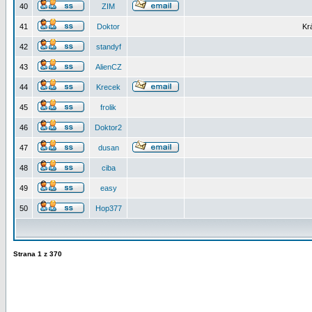
40
ZIM
41
Doktor
Kr
42
standyf
43
AlienCZ
44
Krecek
45
frolik
46
Doktor2
47
dusan
48
ciba
49
easy
50
Hop377
Strana
1
z
370