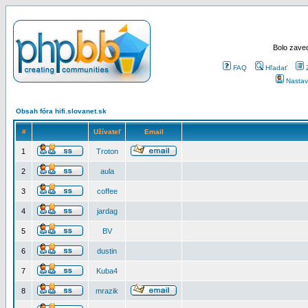
Bolo zaved
FAQ
Hľadať
Nastav
Obsah fóra hifi.slovanet.sk
#
Užívateľ
Email
1
Troton
2
aula
3
coffee
4
jardag
5
BV
6
dustin
7
Kuba4
8
mrazik