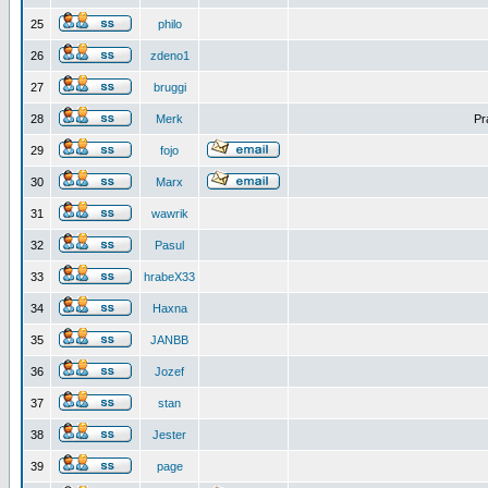
25
philo
26
zdeno1
27
bruggi
28
Merk
Pr
29
fojo
30
Marx
31
wawrik
32
Pasul
33
hrabeX33
34
Haxna
35
JANBB
36
Jozef
37
stan
38
Jester
39
page