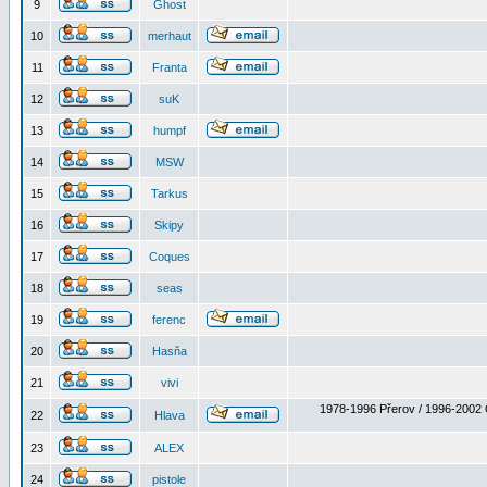
9
Ghost
10
merhaut
11
Franta
12
suK
13
humpf
14
MSW
15
Tarkus
16
Skipy
17
Coques
18
seas
19
ferenc
20
Hasňa
21
vivi
1978-1996 Přerov / 1996-2002 
22
Hlava
23
ALEX
24
pistole