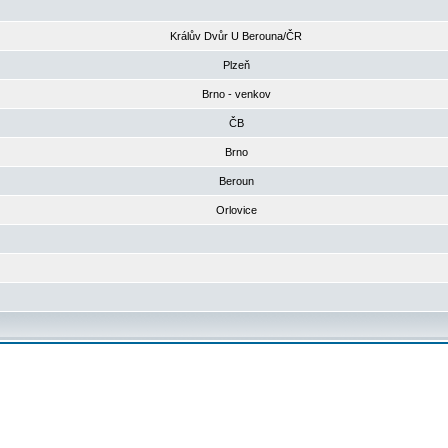
Králův Dvůr U Berouna/ČR
Plzeň
Brno - venkov
ČB
Brno
Beroun
Orlovice