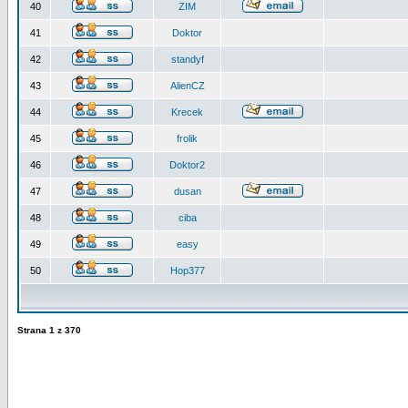
40
ZIM
41
Doktor
42
standyf
43
AlienCZ
44
Krecek
45
frolik
46
Doktor2
47
dusan
48
ciba
49
easy
50
Hop377
Strana
1
z
370