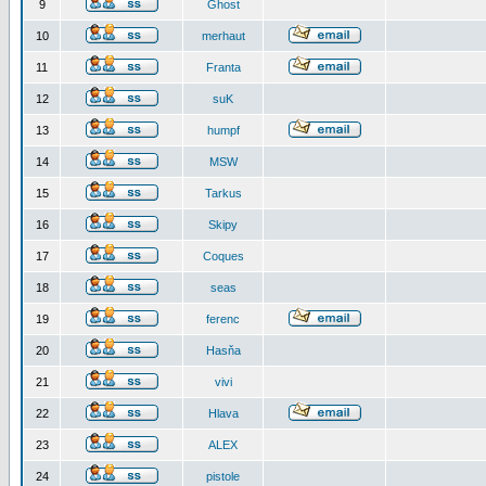
9
Ghost
10
merhaut
11
Franta
12
suK
13
humpf
14
MSW
15
Tarkus
16
Skipy
17
Coques
18
seas
19
ferenc
20
Hasňa
21
vivi
22
Hlava
23
ALEX
24
pistole