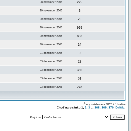
275
28 november 2006
8
29 november 2006
79
30 november 2006
959
30 november 2006
833
30 november 2006
14
30 november 2006
0
01 december 2006
22
03 december 2006
356
03 december 2006
61
03 december 2006
278
03 december 2006
Časy uvádzané v GMT + 1 hodina
Choď na stránku
1
,
2
,
3
...
368
,
369
,
370
Ďalšia
Prejdi na: