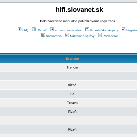
hifi.slovanet.sk
Bolo zavedene manualne potvrdzovanie registracii !!!
FAQ
Hľadať
Zoznam užívateľov
Užívateľské skupiny
Registr
Nastavenia
Súkromné správy
Prihlásenie
Bydlisko
Trenčín
různě
Čr
Trnava
Plzeň
Plzeň