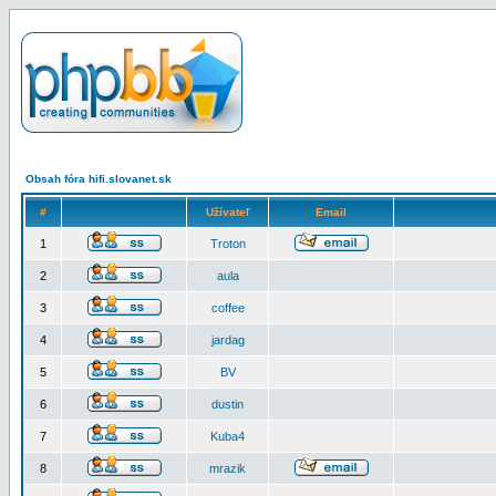
Obsah fóra hifi.slovanet.sk
#
Užívateľ
Email
1
Troton
2
aula
3
coffee
4
jardag
5
BV
6
dustin
7
Kuba4
8
mrazik