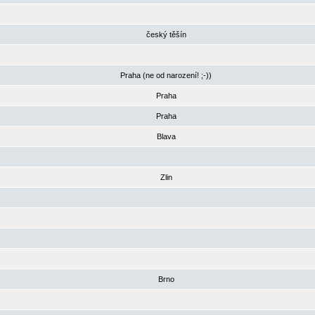
český těšín
Praha (ne od narození! ;-))
Praha
Praha
Blava
Zlin
Brno