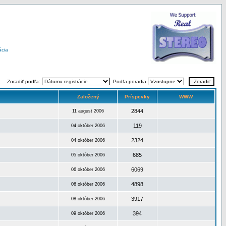
ácia
Zoradiť podľa:
Podľa poradia
Založený
Príspevky
WWW
2844
11 august 2006
119
04 október 2006
2324
04 október 2006
685
05 október 2006
6069
06 október 2006
4898
06 október 2006
3917
08 október 2006
394
09 október 2006