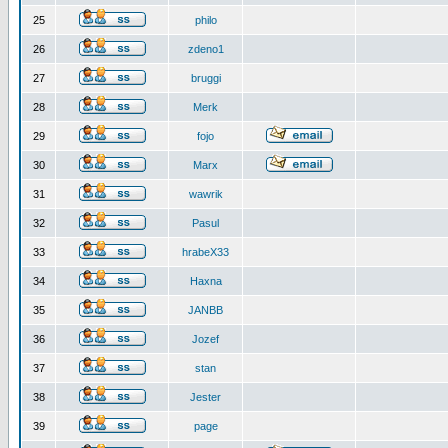
25
philo
26
zdeno1
27
bruggi
28
Merk
29
fojo
30
Marx
31
wawrik
32
Pasul
33
hrabeX33
34
Haxna
35
JANBB
36
Jozef
37
stan
38
Jester
39
page