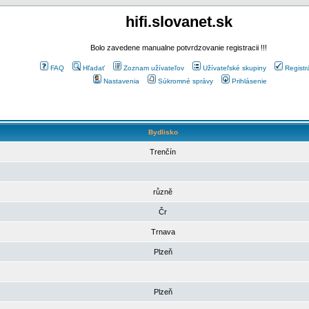
hifi.slovanet.sk
Bolo zavedene manualne potvrdzovanie registracii !!!
FAQ
Hľadať
Zoznam užívateľov
Užívateľské skupiny
Registr
Nastavenia
Súkromné správy
Prihlásenie
Bydlisko
Trenčín
různě
Čr
Trnava
Plzeň
Plzeň