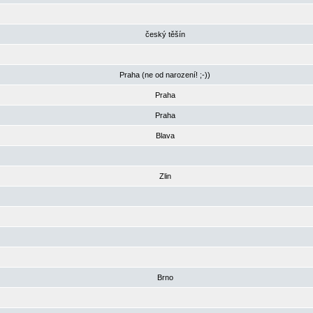
český těšín
Praha (ne od narození! ;-))
Praha
Praha
Blava
Zlin
Brno