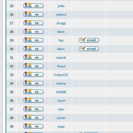
25
philo
26
zdeno1
27
bruggi
28
Merk
29
fojo
30
Marx
31
wawrik
32
Pasul
33
hrabeX33
34
Haxna
35
JANBB
36
Jozef
37
stan
38
Jester
39
page