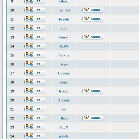
9
Ghost
10
merhaut
11
Franta
12
suK
13
humpf
14
MSW
15
Tarkus
16
Skipy
17
Coques
18
seas
19
ferenc
20
Hasňa
21
vivi
22
Hlava
23
ALEX
24
pistole