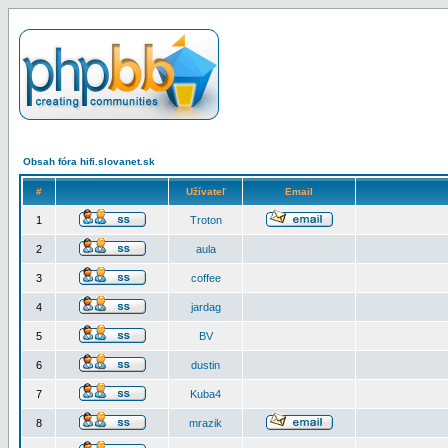
Obsah fóra hifi.slovanet.sk
#
Užívateľ
Email
1
Troton
2
aula
3
coffee
4
jardag
5
BV
6
dustin
7
Kuba4
8
mrazik