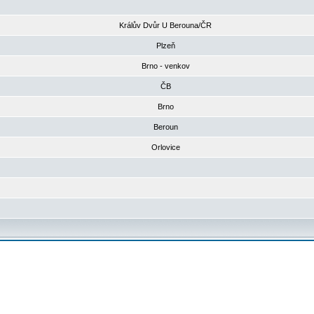
Králův Dvůr U Berouna/ČR
Plzeň
Brno - venkov
ČB
Brno
Beroun
Orlovice