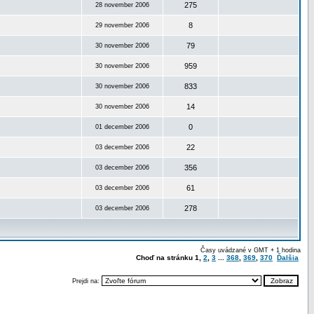
275
28 november 2006
8
29 november 2006
79
30 november 2006
959
30 november 2006
833
30 november 2006
14
30 november 2006
0
01 december 2006
22
03 december 2006
356
03 december 2006
61
03 december 2006
278
03 december 2006
Časy uvádzané v GMT + 1 hodina
Choď na stránku
1
,
2
,
3
...
368
,
369
,
370
Ďalšia
Prejdi na: