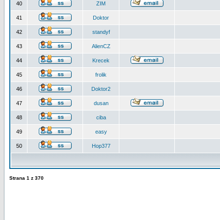
40
ZIM
41
Doktor
42
standyf
43
AlienCZ
44
Krecek
45
frolik
46
Doktor2
47
dusan
48
ciba
49
easy
50
Hop377
Strana
1
z
370