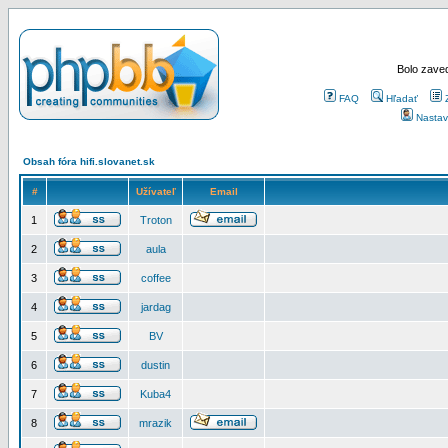
Bolo zaved
FAQ
Hľadať
Nastav
Obsah fóra hifi.slovanet.sk
#
Užívateľ
Email
1
Troton
2
aula
3
coffee
4
jardag
5
BV
6
dustin
7
Kuba4
8
mrazik