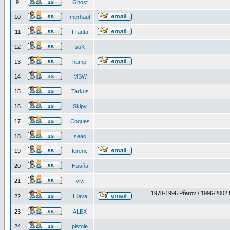
9
Ghost
10
merhaut
11
Franta
12
suK
13
humpf
14
MSW
15
Tarkus
16
Skipy
17
Coques
18
seas
19
ferenc
20
Hasňa
21
vivi
1978-1996 Přerov / 1996-2002 
22
Hlava
23
ALEX
24
pistole