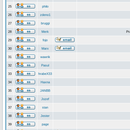
25
philo
26
zdeno1
27
bruggi
28
Merk
Pr
29
fojo
30
Marx
31
wawrik
32
Pasul
33
hrabeX33
34
Haxna
35
JANBB
36
Jozef
37
stan
38
Jester
39
page