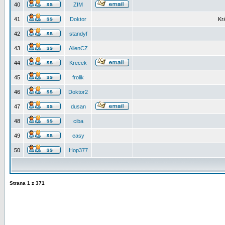
40
ZIM
41
Doktor
Kr
42
standyf
43
AlienCZ
44
Krecek
45
frolik
46
Doktor2
47
dusan
48
ciba
49
easy
50
Hop377
Strana
1
z
371