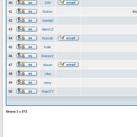
40
ZIM
41
Doktor
Kr
42
standyf
43
AlienCZ
44
Krecek
45
frolik
46
Doktor2
47
dusan
48
ciba
49
easy
50
Hop377
Strana
1
z
371