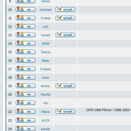
9
Ghost
10
merhaut
11
Franta
12
suK
13
humpf
14
MSW
15
Tarkus
16
Skipy
17
Coques
18
seas
19
ferenc
20
Hasňa
21
vivi
1978-1996 Přerov / 1996-2002 
22
Hlava
23
ALEX
24
pistole