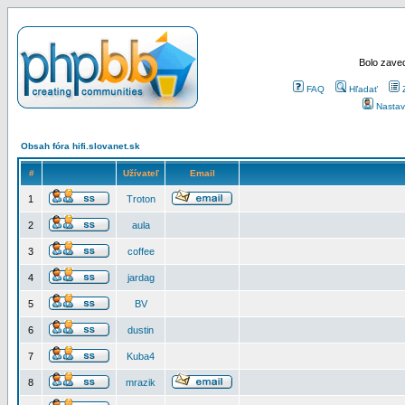
Bolo zaved
FAQ
Hľadať
Nastav
Obsah fóra hifi.slovanet.sk
#
Užívateľ
Email
1
Troton
2
aula
3
coffee
4
jardag
5
BV
6
dustin
7
Kuba4
8
mrazik