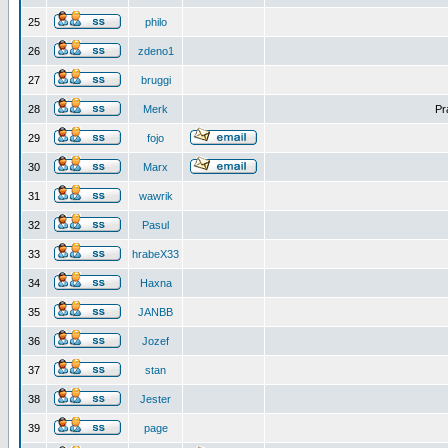
25
philo
26
zdeno1
27
bruggi
28
Merk
Pr
29
fojo
30
Marx
31
wawrik
32
Pasul
33
hrabeX33
34
Haxna
35
JANBB
36
Jozef
37
stan
38
Jester
39
page