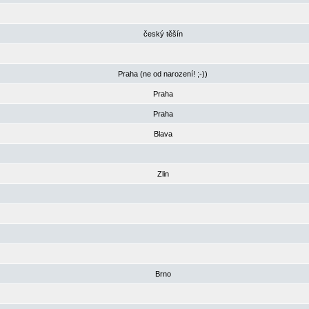
český těšín
Praha (ne od narození! ;-))
Praha
Praha
Blava
Zlin
Brno