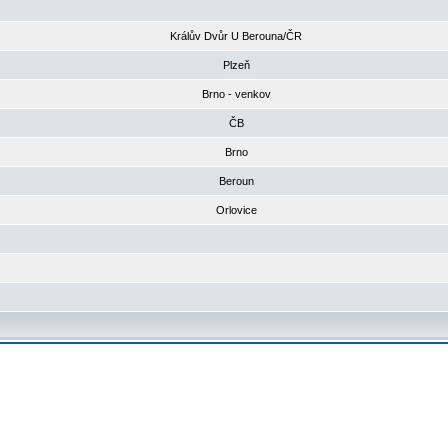
Králův Dvůr U Berouna/ČR
Plzeň
Brno - venkov
ČB
Brno
Beroun
Orlovice