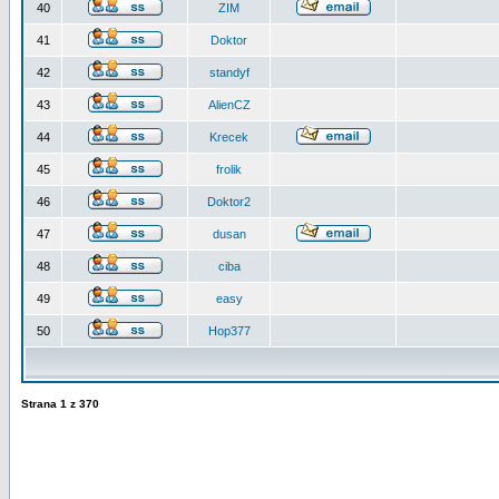
40
ZIM
41
Doktor
42
standyf
43
AlienCZ
44
Krecek
45
frolik
46
Doktor2
47
dusan
48
ciba
49
easy
50
Hop377
Strana
1
z
370