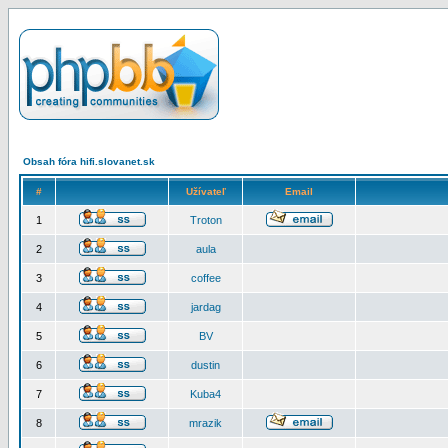
Obsah fóra hifi.slovanet.sk
#
Užívateľ
Email
1
Troton
2
aula
3
coffee
4
jardag
5
BV
6
dustin
7
Kuba4
8
mrazik