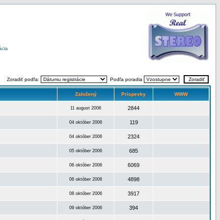
ácia
Zoradiť podľa:
Podľa poradia
Založený
Príspevky
WWW
2844
11 august 2006
119
04 október 2006
2324
04 október 2006
685
05 október 2006
6069
06 október 2006
4898
06 október 2006
3917
08 október 2006
394
09 október 2006