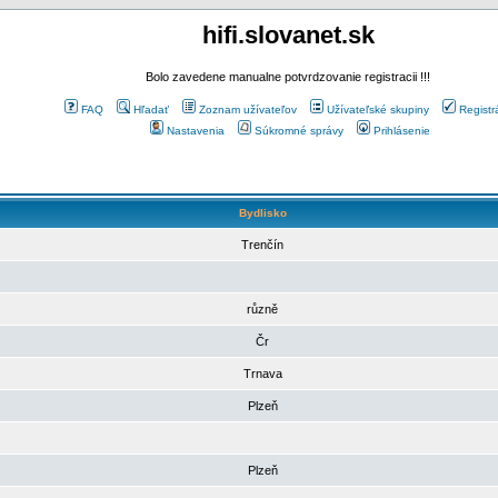
hifi.slovanet.sk
Bolo zavedene manualne potvrdzovanie registracii !!!
FAQ
Hľadať
Zoznam užívateľov
Užívateľské skupiny
Registr
Nastavenia
Súkromné správy
Prihlásenie
Bydlisko
Trenčín
různě
Čr
Trnava
Plzeň
Plzeň