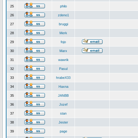
25
philo
26
zdeno1
27
bruggi
28
Merk
29
fojo
30
Marx
31
wawrik
32
Pasul
33
hrabeX33
34
Haxna
35
JANBB
36
Jozef
37
stan
38
Jester
39
page