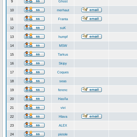
9
Ghost
10
merhaut
11
Franta
12
suK
13
humpf
14
MSW
15
Tarkus
16
Skipy
17
Coques
18
seas
19
ferenc
20
Hasňa
21
vivi
22
Hlava
23
ALEX
24
pistole