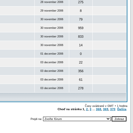
275
28 november 2006
8
29 november 2006
79
30 november 2006
959
30 november 2006
833
30 november 2006
14
30 november 2006
0
01 december 2006
22
03 december 2006
356
03 december 2006
61
03 december 2006
278
03 december 2006
Časy uvádzané v GMT + 1 hodina
Choď na stránku
1
,
2
,
3
...
368
,
369
,
370
Ďalšia
Prejdi na: