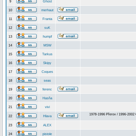
9
Ghost
10
merhaut
11
Franta
12
suK
13
humpf
14
MSW
15
Tarkus
16
Skipy
17
Coques
18
seas
19
ferenc
20
Hasňa
21
vivi
1978-1996 Přerov / 1996-2002 
22
Hlava
23
ALEX
24
pistole