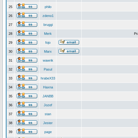
25
philo
26
zdeno1
27
bruggi
28
Merk
Pr
29
fojo
30
Marx
31
wawrik
32
Pasul
33
hrabeX33
34
Haxna
35
JANBB
36
Jozef
37
stan
38
Jester
39
page