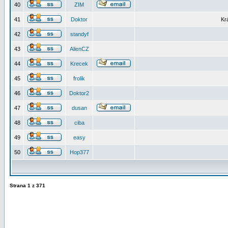
40
ZIM
41
Doktor
Kr
42
standyf
43
AlienCZ
44
Krecek
45
frolik
46
Doktor2
47
dusan
48
ciba
49
easy
50
Hop377
Strana
1
z
371