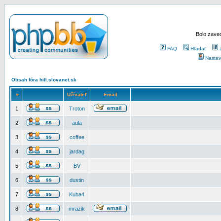
Bolo zaved
FAQ
Hľadať
Nastav
Obsah fóra hifi.slovanet.sk
#
Užívateľ
Email
1
Troton
2
aula
3
coffee
4
jardag
5
BV
6
dustin
7
Kuba4
8
mrazik