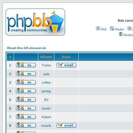
Bolo zaved
FAQ
Hľadať
Nastav
Obsah fóra hifi.slovanet.sk
#
Užívateľ
Email
1
Troton
2
aula
3
coffee
4
jardag
5
BV
6
dustin
7
Kuba4
8
mrazik