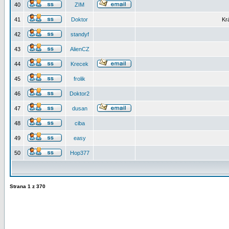
40
ZIM
41
Doktor
Kr
42
standyf
43
AlienCZ
44
Krecek
45
frolik
46
Doktor2
47
dusan
48
ciba
49
easy
50
Hop377
Strana
1
z
370