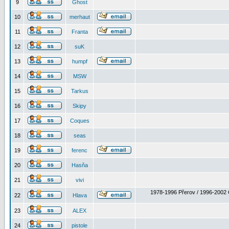
9
Ghost
10
merhaut
11
Franta
12
suK
13
humpf
14
MSW
15
Tarkus
16
Skipy
17
Coques
18
seas
19
ferenc
20
Hasňa
21
vivi
1978-1996 Přerov / 1996-2002 
22
Hlava
23
ALEX
24
pistole