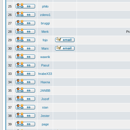
25
philo
26
zdeno1
27
bruggi
28
Merk
Pr
29
fojo
30
Marx
31
wawrik
32
Pasul
33
hrabeX33
34
Haxna
35
JANBB
36
Jozef
37
stan
38
Jester
39
page