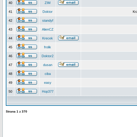
40
ZIM
41
Doktor
Kr
42
standyf
43
AlienCZ
44
Krecek
45
frolik
46
Doktor2
47
dusan
48
ciba
49
easy
50
Hop377
Strana
1
z
370