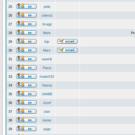
25
philo
26
zdeno1
27
bruggi
28
Merk
Pr
29
fojo
30
Marx
31
wawrik
32
Pasul
33
hrabeX33
34
Haxna
35
JANBB
36
Jozef
37
stan
38
Jester
39
page