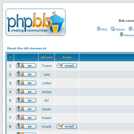
Bolo zaved
FAQ
Hľadať
Nastav
Obsah fóra hifi.slovanet.sk
#
Užívateľ
Email
1
Troton
2
aula
3
coffee
4
jardag
5
BV
6
dustin
7
Kuba4
8
mrazik