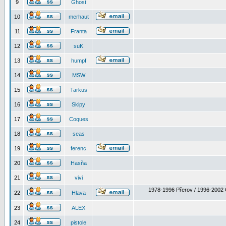
9
Ghost
10
merhaut
11
Franta
12
suK
13
humpf
14
MSW
15
Tarkus
16
Skipy
17
Coques
18
seas
19
ferenc
20
Hasňa
21
vivi
1978-1996 Přerov / 1996-2002 
22
Hlava
23
ALEX
24
pistole