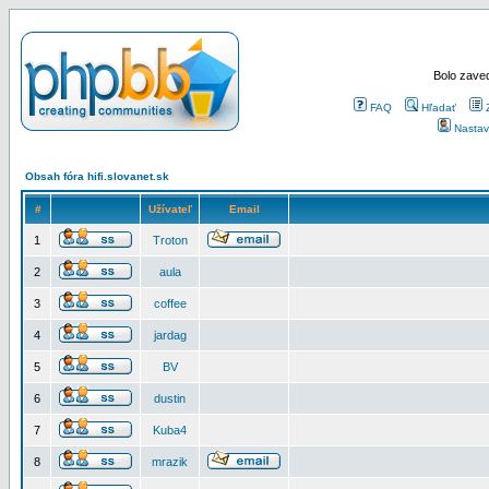
Bolo zaved
FAQ
Hľadať
Nastav
Obsah fóra hifi.slovanet.sk
#
Užívateľ
Email
1
Troton
2
aula
3
coffee
4
jardag
5
BV
6
dustin
7
Kuba4
8
mrazik