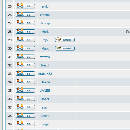
25
philo
26
zdeno1
27
bruggi
28
Merk
Pr
29
fojo
30
Marx
31
wawrik
32
Pasul
33
hrabeX33
34
Haxna
35
JANBB
36
Jozef
37
stan
38
Jester
39
page