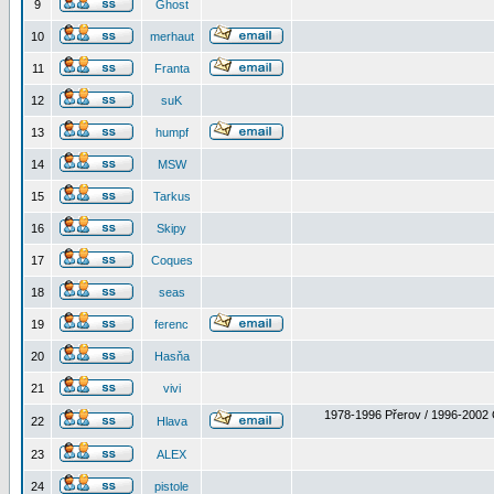
9
Ghost
10
merhaut
11
Franta
12
suK
13
humpf
14
MSW
15
Tarkus
16
Skipy
17
Coques
18
seas
19
ferenc
20
Hasňa
21
vivi
1978-1996 Přerov / 1996-2002 
22
Hlava
23
ALEX
24
pistole