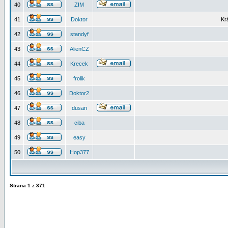
40
ZIM
41
Doktor
Kr
42
standyf
43
AlienCZ
44
Krecek
45
frolik
46
Doktor2
47
dusan
48
ciba
49
easy
50
Hop377
Strana
1
z
371