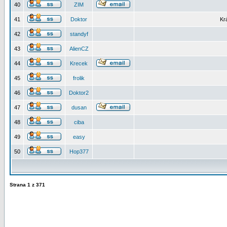
40
ZIM
41
Doktor
Kr
42
standyf
43
AlienCZ
44
Krecek
45
frolik
46
Doktor2
47
dusan
48
ciba
49
easy
50
Hop377
Strana
1
z
371