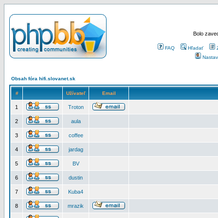
Bolo zaved
FAQ
Hľadať
Nastav
Obsah fóra hifi.slovanet.sk
#
Užívateľ
Email
1
Troton
2
aula
3
coffee
4
jardag
5
BV
6
dustin
7
Kuba4
8
mrazik