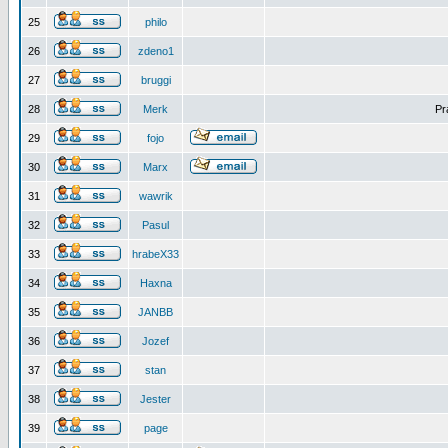
25
philo
26
zdeno1
27
bruggi
28
Merk
Pr
29
fojo
30
Marx
31
wawrik
32
Pasul
33
hrabeX33
34
Haxna
35
JANBB
36
Jozef
37
stan
38
Jester
39
page