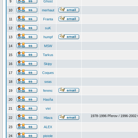
9
Ghost
10
merhaut
11
Franta
12
suK
13
humpf
14
MSW
15
Tarkus
16
Skipy
17
Coques
18
seas
19
ferenc
20
Hasňa
21
vivi
1978-1996 Přerov / 1996-2002 
22
Hlava
23
ALEX
24
pistole