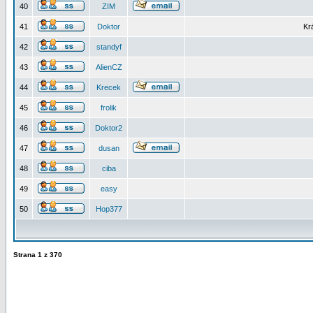
40
ZIM
41
Doktor
Kr
42
standyf
43
AlienCZ
44
Krecek
45
frolik
46
Doktor2
47
dusan
48
ciba
49
easy
50
Hop377
Strana
1
z
370