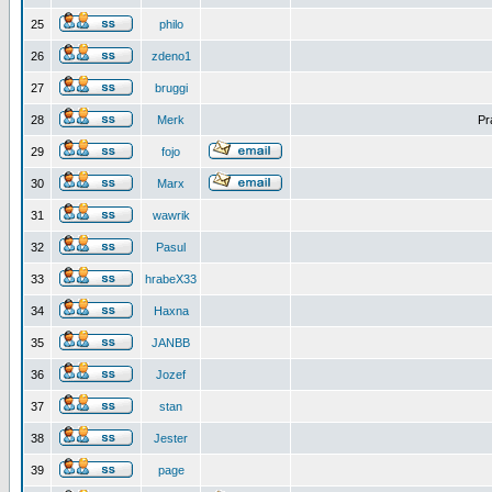
25
philo
26
zdeno1
27
bruggi
28
Merk
Pr
29
fojo
30
Marx
31
wawrik
32
Pasul
33
hrabeX33
34
Haxna
35
JANBB
36
Jozef
37
stan
38
Jester
39
page