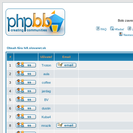
Bolo zaved
FAQ
Hľadať
Nastav
Obsah fóra hifi.slovanet.sk
#
Užívateľ
Email
1
Troton
2
aula
3
coffee
4
jardag
5
BV
6
dustin
7
Kuba4
8
mrazik