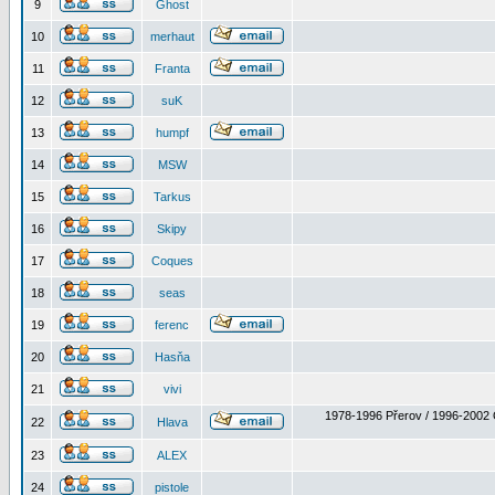
9
Ghost
10
merhaut
11
Franta
12
suK
13
humpf
14
MSW
15
Tarkus
16
Skipy
17
Coques
18
seas
19
ferenc
20
Hasňa
21
vivi
1978-1996 Přerov / 1996-2002 
22
Hlava
23
ALEX
24
pistole