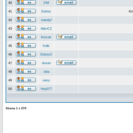
40
ZIM
41
Doktor
Kr
42
standyf
43
AlienCZ
44
Krecek
45
frolik
46
Doktor2
47
dusan
48
ciba
49
easy
50
Hop377
Strana
1
z
370