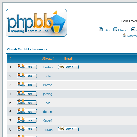
Bolo zaved
FAQ
Hľadať
Nastav
Obsah fóra hifi.slovanet.sk
#
Užívateľ
Email
1
Troton
2
aula
3
coffee
4
jardag
5
BV
6
dustin
7
Kuba4
8
mrazik