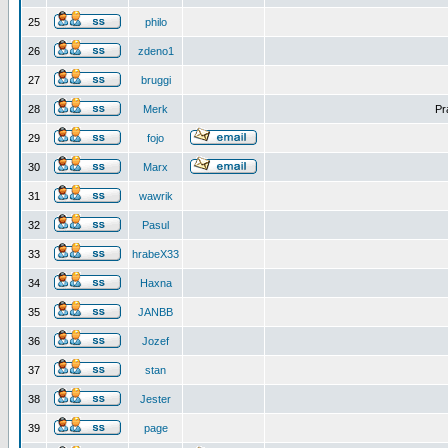
25
philo
26
zdeno1
27
bruggi
28
Merk
Pr
29
fojo
30
Marx
31
wawrik
32
Pasul
33
hrabeX33
34
Haxna
35
JANBB
36
Jozef
37
stan
38
Jester
39
page