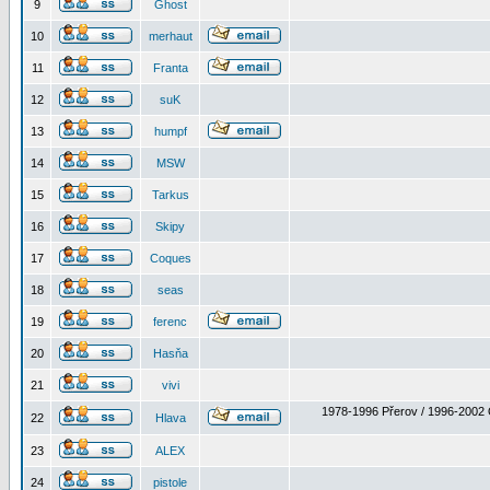
9
Ghost
10
merhaut
11
Franta
12
suK
13
humpf
14
MSW
15
Tarkus
16
Skipy
17
Coques
18
seas
19
ferenc
20
Hasňa
21
vivi
1978-1996 Přerov / 1996-2002 
22
Hlava
23
ALEX
24
pistole