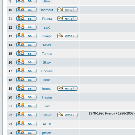
9
Ghost
10
merhaut
11
Franta
12
suK
13
humpf
14
MSW
15
Tarkus
16
Skipy
17
Coques
18
seas
19
ferenc
20
Hasňa
21
vivi
1978-1996 Přerov / 1996-2002 
22
Hlava
23
ALEX
24
pistole