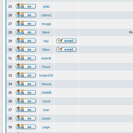
25
philo
26
zdeno1
27
bruggi
28
Merk
Pr
29
fojo
30
Marx
31
wawrik
32
Pasul
33
hrabeX33
34
Haxna
35
JANBB
36
Jozef
37
stan
38
Jester
39
page