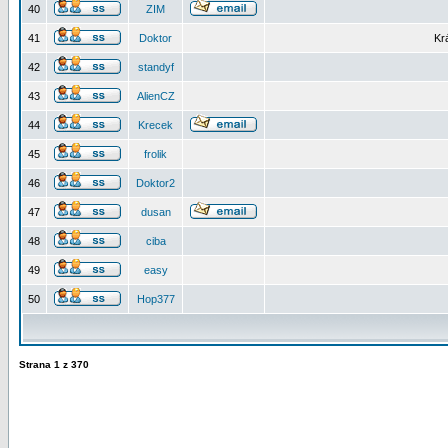
40
ZIM
41
Doktor
Kr
42
standyf
43
AlienCZ
44
Krecek
45
frolik
46
Doktor2
47
dusan
48
ciba
49
easy
50
Hop377
Strana
1
z
370