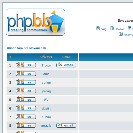
Bolo zaved
FAQ
Hľadať
Nastav
Obsah fóra hifi.slovanet.sk
#
Užívateľ
Email
1
Troton
2
aula
3
coffee
4
jardag
5
BV
6
dustin
7
Kuba4
8
mrazik