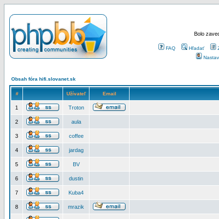
Bolo zaved
FAQ
Hľadať
Nastav
Obsah fóra hifi.slovanet.sk
#
Užívateľ
Email
1
Troton
2
aula
3
coffee
4
jardag
5
BV
6
dustin
7
Kuba4
8
mrazik