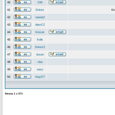
40
ZIM
41
Doktor
Kr
42
standyf
43
AlienCZ
44
Krecek
45
frolik
46
Doktor2
47
dusan
48
ciba
49
easy
50
Hop377
Strana
1
z
371