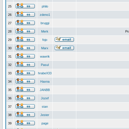
25
philo
26
zdeno1
27
bruggi
28
Merk
Pr
29
fojo
30
Marx
31
wawrik
32
Pasul
33
hrabeX33
34
Haxna
35
JANBB
36
Jozef
37
stan
38
Jester
39
page