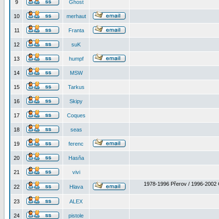
9
Ghost
10
merhaut
11
Franta
12
suK
13
humpf
14
MSW
15
Tarkus
16
Skipy
17
Coques
18
seas
19
ferenc
20
Hasňa
21
vivi
1978-1996 Přerov / 1996-2002 
22
Hlava
23
ALEX
24
pistole