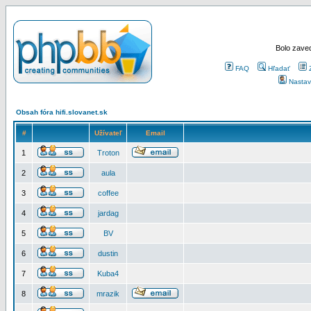
Bolo zaved
FAQ
Hľadať
Nastav
Obsah fóra hifi.slovanet.sk
#
Užívateľ
Email
1
Troton
2
aula
3
coffee
4
jardag
5
BV
6
dustin
7
Kuba4
8
mrazik