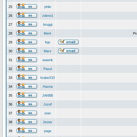
25
philo
26
zdeno1
27
bruggi
28
Merk
Pr
29
fojo
30
Marx
31
wawrik
32
Pasul
33
hrabeX33
34
Haxna
35
JANBB
36
Jozef
37
stan
38
Jester
39
page