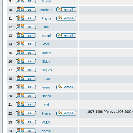
9
Ghost
10
merhaut
11
Franta
12
suK
13
humpf
14
MSW
15
Tarkus
16
Skipy
17
Coques
18
seas
19
ferenc
20
Hasňa
21
vivi
1978-1996 Přerov / 1996-2002 
22
Hlava
23
ALEX
24
pistole