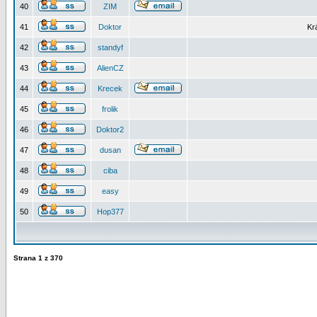
40
ZIM
41
Doktor
Kr
42
standyf
43
AlienCZ
44
Krecek
45
frolik
46
Doktor2
47
dusan
48
ciba
49
easy
50
Hop377
Strana
1
z
370