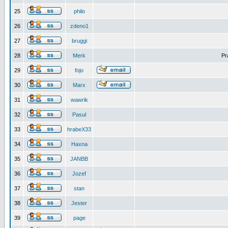
25
philo
26
zdeno1
27
bruggi
28
Merk
Pr
29
fojo
30
Marx
31
wawrik
32
Pasul
33
hrabeX33
34
Haxna
35
JANBB
36
Jozef
37
stan
38
Jester
39
page