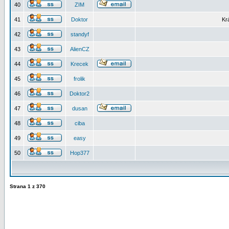
40
ZIM
41
Doktor
Kr
42
standyf
43
AlienCZ
44
Krecek
45
frolik
46
Doktor2
47
dusan
48
ciba
49
easy
50
Hop377
Strana
1
z
370