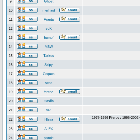
9
Ghost
10
merhaut
11
Franta
12
suK
13
humpf
14
MSW
15
Tarkus
16
Skipy
17
Coques
18
seas
19
ferenc
20
Hasňa
21
vivi
1978-1996 Přerov / 1996-2002 
22
Hlava
23
ALEX
24
pistole