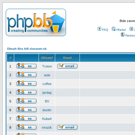
Bolo zaved
FAQ
Hľadať
Nastav
Obsah fóra hifi.slovanet.sk
#
Užívateľ
Email
1
Troton
2
aula
3
coffee
4
jardag
5
BV
6
dustin
7
Kuba4
8
mrazik