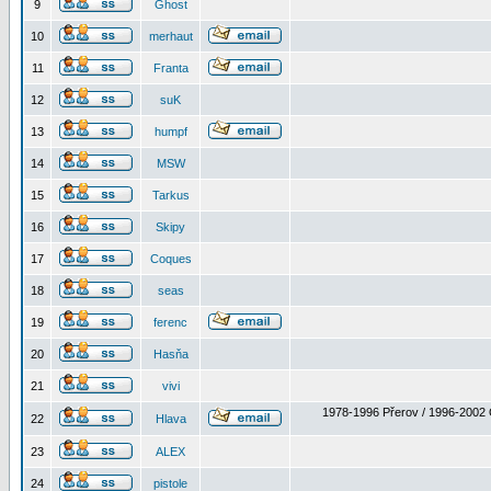
9
Ghost
10
merhaut
11
Franta
12
suK
13
humpf
14
MSW
15
Tarkus
16
Skipy
17
Coques
18
seas
19
ferenc
20
Hasňa
21
vivi
1978-1996 Přerov / 1996-2002 
22
Hlava
23
ALEX
24
pistole