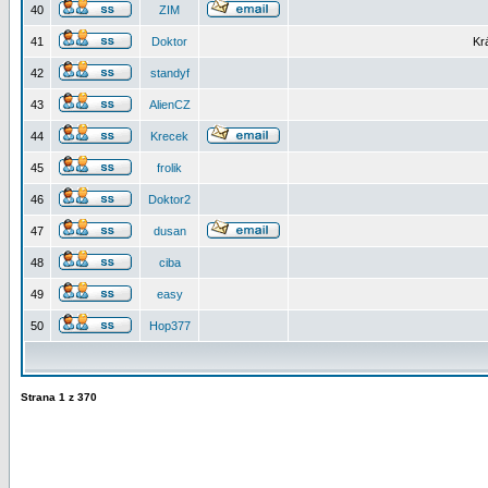
40
ZIM
41
Doktor
Kr
42
standyf
43
AlienCZ
44
Krecek
45
frolik
46
Doktor2
47
dusan
48
ciba
49
easy
50
Hop377
Strana
1
z
370