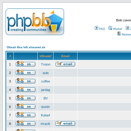
Bolo zaved
FAQ
Hľadať
Nastav
Obsah fóra hifi.slovanet.sk
#
Užívateľ
Email
1
Troton
2
aula
3
coffee
4
jardag
5
BV
6
dustin
7
Kuba4
8
mrazik