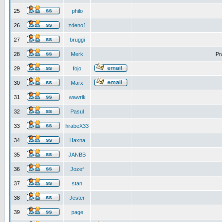
25
philo
26
zdeno1
27
bruggi
28
Merk
Pr
29
fojo
30
Marx
31
wawrik
32
Pasul
33
hrabeX33
34
Haxna
35
JANBB
36
Jozef
37
stan
38
Jester
39
page