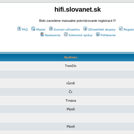
hifi.slovanet.sk
Bolo zavedene manualne potvrdzovanie registracii !!!
FAQ
Hľadať
Zoznam užívateľov
Užívateľské skupiny
Registr
Nastavenia
Súkromné správy
Prihlásenie
Bydlisko
Trenčín
různě
Čr
Trnava
Plzeň
Plzeň