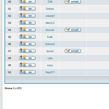
40
ZIM
41
Doktor
42
standyf
43
AlienCZ
44
Krecek
45
frolik
46
Doktor2
47
dusan
48
ciba
49
easy
50
Hop377
Strana
1
z
371