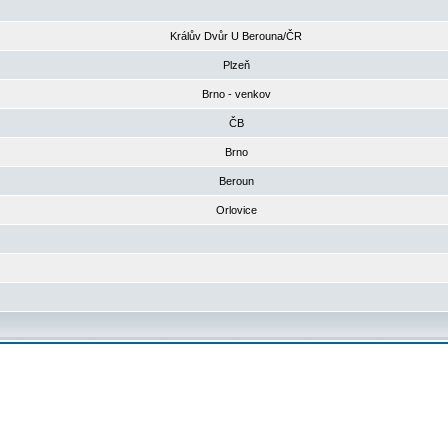
Králův Dvůr U Berouna/ČR
Plzeň
Brno - venkov
ČB
Brno
Beroun
Orlovice