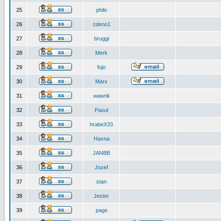
25
philo
26
zdeno1
27
bruggi
28
Merk
29
fojo
30
Marx
31
wawrik
32
Pasul
33
hrabeX33
34
Haxna
35
JANBB
36
Jozef
37
stan
38
Jester
39
page