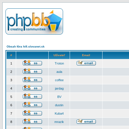
Obsah fóra hifi.slovanet.sk
#
Užívateľ
Email
1
Troton
2
aula
3
coffee
4
jardag
5
BV
6
dustin
7
Kuba4
8
mrazik