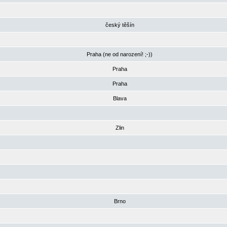
český těšín
Praha (ne od narození! ;-))
Praha
Praha
Blava
Zlin
Brno