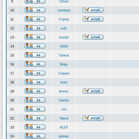
9
Ghost
10
merhaut
11
Franta
12
suK
13
humpf
14
MSW
15
Tarkus
16
Skipy
17
Coques
18
seas
19
ferenc
20
Hasňa
21
vivi
22
Hlava
23
ALEX
24
pistole