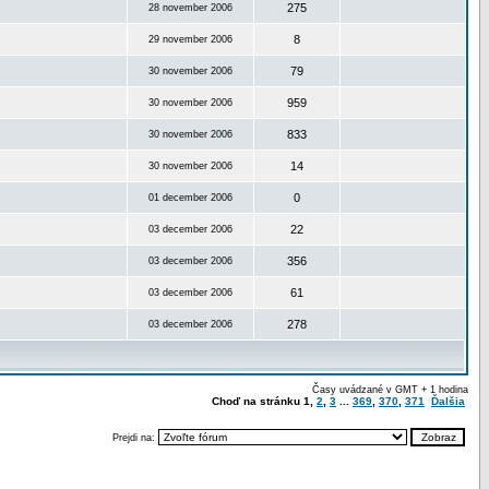
275
28 november 2006
8
29 november 2006
79
30 november 2006
959
30 november 2006
833
30 november 2006
14
30 november 2006
0
01 december 2006
22
03 december 2006
356
03 december 2006
61
03 december 2006
278
03 december 2006
Časy uvádzané v GMT + 1 hodina
Choď na stránku
1
,
2
,
3
...
369
,
370
,
371
Ďalšia
Prejdi na: