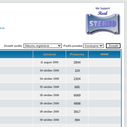
ácia
Zoradiť podľa:
Podľa poradia
Založený
Príspevky
WWW
2844
11 august 2006
119
04 október 2006
2324
04 október 2006
685
05 október 2006
6069
06 október 2006
4898
06 október 2006
3917
08 október 2006
394
09 október 2006