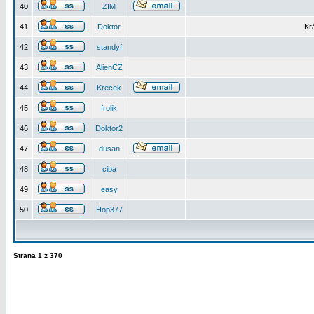
40
ZIM
41
Doktor
Kr
42
standyf
43
AlienCZ
44
Krecek
45
frolik
46
Doktor2
47
dusan
48
ciba
49
easy
50
Hop377
Strana
1
z
370