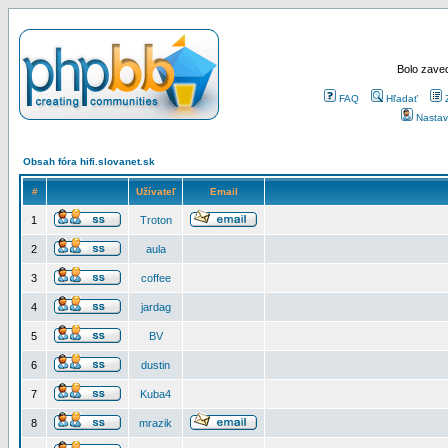
Bolo zaved
FAQ
Hľadať
Nastav
Obsah fóra hifi.slovanet.sk
#
Užívateľ
Email
1
Troton
2
aula
3
coffee
4
jardag
5
BV
6
dustin
7
Kuba4
8
mrazik