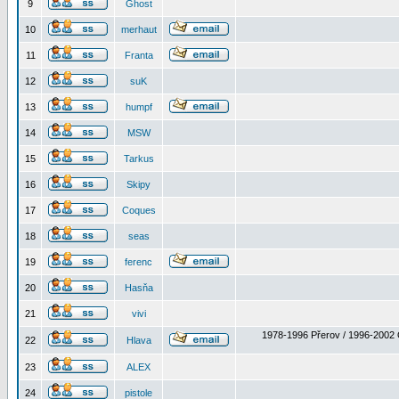
9
Ghost
10
merhaut
11
Franta
12
suK
13
humpf
14
MSW
15
Tarkus
16
Skipy
17
Coques
18
seas
19
ferenc
20
Hasňa
21
vivi
1978-1996 Přerov / 1996-2002 
22
Hlava
23
ALEX
24
pistole