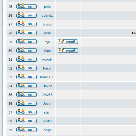
25
philo
26
zdeno1
27
bruggi
28
Merk
Pr
29
fojo
30
Marx
31
wawrik
32
Pasul
33
hrabeX33
34
Haxna
35
JANBB
36
Jozef
37
stan
38
Jester
39
page