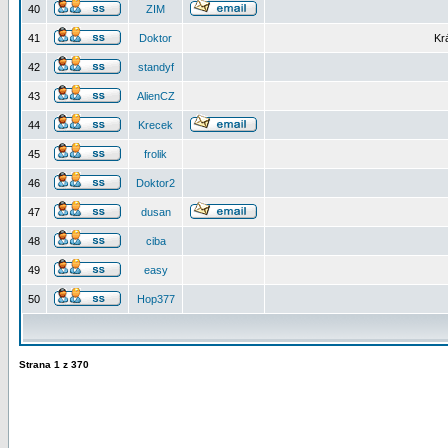
40
ZIM
41
Doktor
Kr
42
standyf
43
AlienCZ
44
Krecek
45
frolik
46
Doktor2
47
dusan
48
ciba
49
easy
50
Hop377
Strana
1
z
370