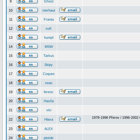
9
Ghost
10
merhaut
11
Franta
12
suK
13
humpf
14
MSW
15
Tarkus
16
Skipy
17
Coques
18
seas
19
ferenc
20
Hasňa
21
vivi
1978-1996 Přerov / 1996-2002 
22
Hlava
23
ALEX
24
pistole