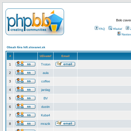
Bolo zaved
FAQ
Hľadať
Nastav
Obsah fóra hifi.slovanet.sk
#
Užívateľ
Email
1
Troton
2
aula
3
coffee
4
jardag
5
BV
6
dustin
7
Kuba4
8
mrazik