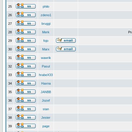
25
philo
26
zdeno1
27
bruggi
28
Merk
Pr
29
fojo
30
Marx
31
wawrik
32
Pasul
33
hrabeX33
34
Haxna
35
JANBB
36
Jozef
37
stan
38
Jester
39
page