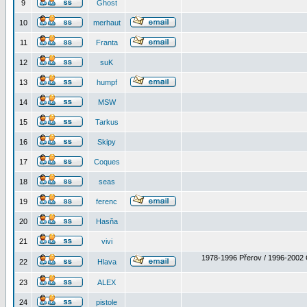
9
Ghost
10
merhaut
11
Franta
12
suK
13
humpf
14
MSW
15
Tarkus
16
Skipy
17
Coques
18
seas
19
ferenc
20
Hasňa
21
vivi
1978-1996 Přerov / 1996-2002 
22
Hlava
23
ALEX
24
pistole