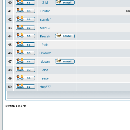
40
ZIM
41
Doktor
Kr
42
standyf
43
AlienCZ
44
Krecek
45
frolik
46
Doktor2
47
dusan
48
ciba
49
easy
50
Hop377
Strana
1
z
370