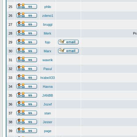
25
philo
26
zdeno1
27
bruggi
28
Merk
Pr
29
fojo
30
Marx
31
wawrik
32
Pasul
33
hrabeX33
34
Haxna
35
JANBB
36
Jozef
37
stan
38
Jester
39
page