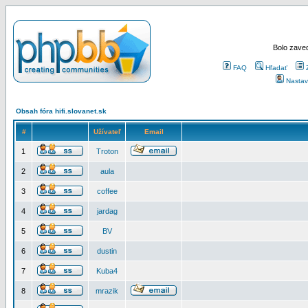
Bolo zaved
FAQ
Hľadať
Nastav
Obsah fóra hifi.slovanet.sk
#
Užívateľ
Email
1
Troton
2
aula
3
coffee
4
jardag
5
BV
6
dustin
7
Kuba4
8
mrazik